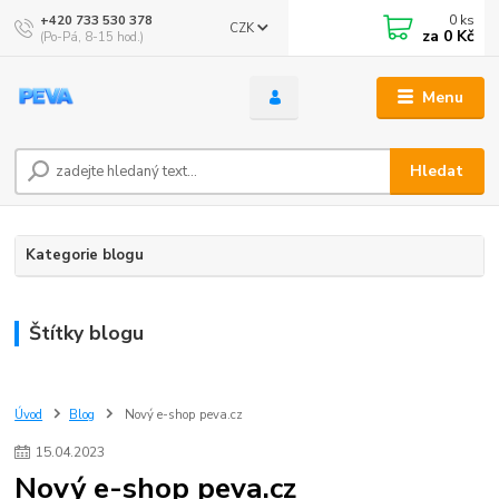
0
ks
+420 733 530 378
CZK
za
0 Kč
(Po-Pá, 8-15 hod.)
Menu
Hledat
Kategorie blogu
Štítky blogu
Úvod
Blog
Nový e-shop peva.cz
15
.
04
.
2023
Nový e-shop peva.cz