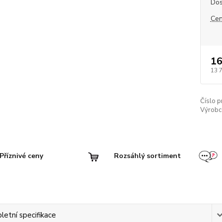
Dos
Cen
16
13 
Číslo p
Výrobc
Příznivé ceny
Rozsáhlý sortiment
etní specifikace