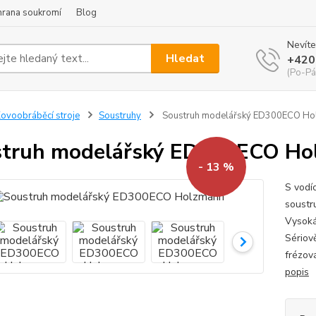
hrana soukromí
Blog
Nevíte
Hledat
+420
(Po-Pá
ovoobráběcí stroje
Soustruhy
Soustruh modelářský ED300ECO Ho
struh modelářský ED300ECO Ho
- 13 %
S vodí
soustr
Vysoká
Sériov
frézov
popis