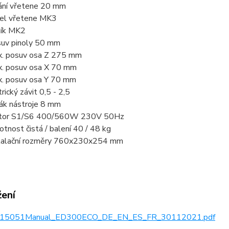
ání vřetene 20 mm
el vřetene MK3
ík MK2
uv pinoly 50 mm
. posuv osa Z 275 mm
. posuv osa X 70 mm
. posuv osa Y 70 mm
rický závit 0,5 - 2,5
ák nástroje 8 mm
tor S1/S6 400/560W 230V 50Hz
tnost čistá / balení 40 / 48 kg
talační rozměry 760x230x254 mm
žení
15051Manual_ED300ECO_DE_EN_ES_FR_30112021.pdf