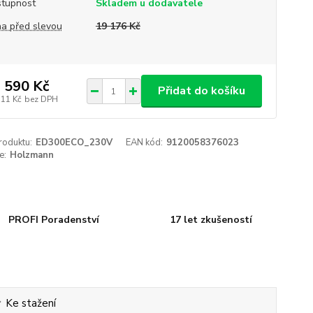
tupnost
Skladem u dodavatele
a před slevou
19 176 Kč
 590 Kč
Přidat do košíku
711 Kč
bez DPH
roduktu:
ED300ECO_230V
EAN kód:
9120058376023
e:
Holzmann
PROFI Poradenství
17 let zkušeností
Ke stažení