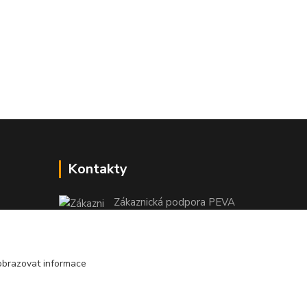
Kontakty
Zákaznická podpora PEVA
+420 733 530 378
(Po-Pá, 8-15 hod.)
obrazovat informace
objednavka@peva.cz