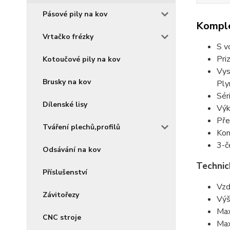
Pásové pily na kov
Komple
Vrtačko frézky
S v
Pri
Kotoučové pily na kov
Vys
Brusky na kov
Ply
Sér
Dílenské lisy
Výk
Pře
Tváření plechů,profilů
Kon
3-č
Odsávání na kov
Technic
Příslušenství
Vzd
Závitořezy
Výš
Max
CNC stroje
Max