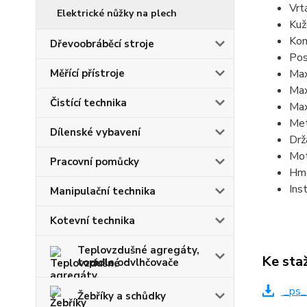
Vrt
Elektrické nůžky na plech
Kuž
Kon
Dřevoobráběcí stroje
Pos
Měřící přístroje
Max
Max
Čistící technika
Max
Met
Dílenské vybavení
Drž
Mo
Pracovní pomůcky
Hmo
Ins
Manipulační technika
Kotevní technika
Teplovzdušné agregáty,
Ke sta
topidla,odvlhčovače
_ps_
Žebříky a schůdky