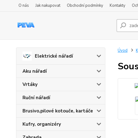
O nás
Jak nakupovat
Obchodní podmínky
Kontakty
Oc
Úvod
K
Elektrické nářadí
Sou
Aku nářadí
Vrtáky
Ruční nářadí
Brusivo,pilové kotouče, kartáče
Kufry, organizéry
Zahrada