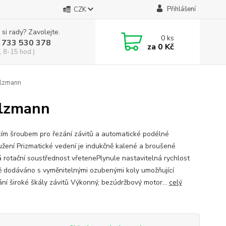
Přihlášení
CZK
 si rady? Zavolejte.
0
ks
 733 530 378
za
0 Kč
, 8-15 hod.)
lzmann
lzmann
cím šroubem pro řezání závitů a automatické podélné
užení Prizmatické vedení je indukčně kalené a broušené
 rotační soustřednost vřetenePlynule nastavitelná rychlost
ě dodáváno s vyměnitelnými ozubenými koly umožňující
ání široké škály závitů Výkonný, bezúdržbový motor...
celý