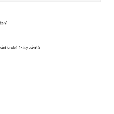
žení
ní široké škály závitů