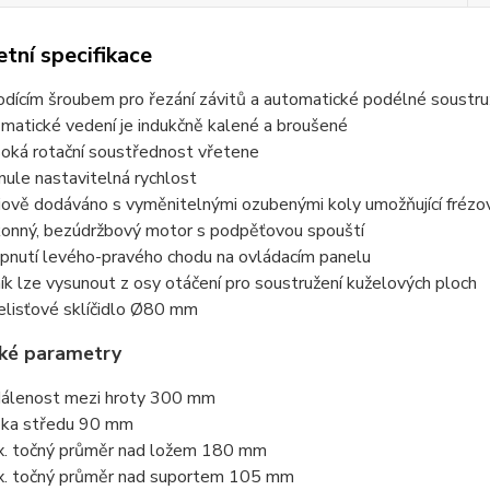
tní specifikace
odícím šroubem pro řezání závitů a automatické podélné soustru
zmatické vedení je indukčně kalené a broušené
oká rotační soustřednost vřetene
nule nastavitelná rychlost
iově dodáváno s vyměnitelnými ozubenými koly umožňující frézová
onný, bezúdržbový motor s podpěťovou spouští
pnutí levého-pravého chodu na ovládacím panelu
ík lze vysunout z osy otáčení pro soustružení kuželových ploch
elisťové sklíčidlo Ø80 mm
ké parametry
álenost mezi hroty 300 mm
ka středu 90 mm
. točný průměr nad ložem 180 mm
. točný průměr nad suportem 105 mm