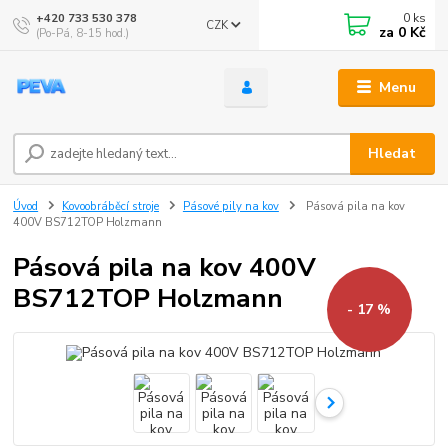
0
ks
+420 733 530 378
CZK
za
0 Kč
(Po-Pá, 8-15 hod.)
Menu
Hledat
Úvod
Kovoobráběcí stroje
Pásové pily na kov
Pásová pila na kov
400V BS712TOP Holzmann
Pásová pila na kov 400V
BS712TOP Holzmann
- 17 %