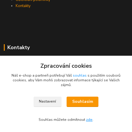
Kontakty
Kontakty
Zákaznická podpora PEVA
Zpracování cookies
+420 733 530 378
(Po-Pá, 8-15 hod.)
Náš e-shop a partneři potřebují Váš
souhlas
s použitím souborů
cookies, aby Vám mohli zobrazovat informace týkající se Vašich
objednavka@peva.cz
zájmů.
Souhlasím
Nastavení
© 2023 PEVA.cz
Souhlas můžete odmítnout
zde
.
Vytvořeno na
Eshop-rychle.cz