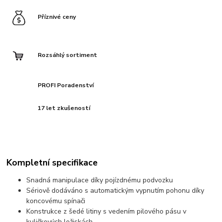
Příznivé ceny
Rozsáhlý sortiment
PROFI Poradenství
17 let zkušeností
Kompletní specifikace
Snadná manipulace díky pojízdnému podvozku
Sériově dodáváno s automatickým vypnutím pohonu díky
koncovému spínači
Konstrukce z šedé litiny s vedením pilového pásu v
kuličkových ložiskách