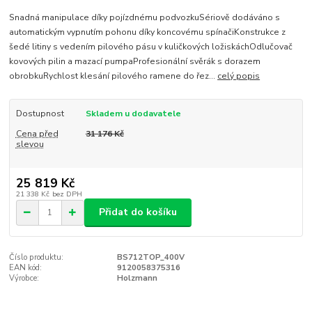
Snadná manipulace díky pojízdnému podvozkuSériově dodáváno s
automatickým vypnutím pohonu díky koncovému spínačiKonstrukce z
šedé litiny s vedením pilového pásu v kuličkových ložiskáchOdlučovač
kovových pilin a mazací pumpaProfesionální svěrák s dorazem
obrobkuRychlost klesání pilového ramene do řez...
celý popis
Dostupnost
Skladem u dodavatele
Cena před
31 176 Kč
slevou
25 819 Kč
21 338 Kč
bez DPH
Přidat do košíku
Číslo produktu:
BS712TOP_400V
EAN kód:
9120058375316
Výrobce:
Holzmann