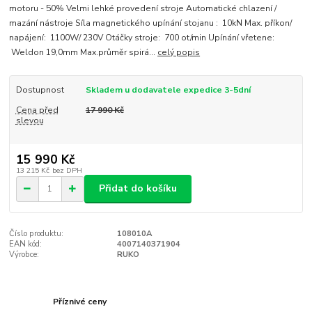
motoru - 50% Velmi lehké provedení stroje Automatické chlazení /
mazání nástroje Síla magnetického upínání stojanu : 10kN Max. příkon/
napájení: 1100W/ 230V Otáčky stroje: 700 ot/min Upínání vřetene:
Weldon 19,0mm Max.průměr spirá...
celý popis
Dostupnost
Skladem u dodavatele expedice 3-5dní
Cena před
17 990 Kč
slevou
15 990 Kč
13 215 Kč
bez DPH
Přidat do košíku
Číslo produktu:
108010A
EAN kód:
4007140371904
Výrobce:
RUKO
Příznivé ceny