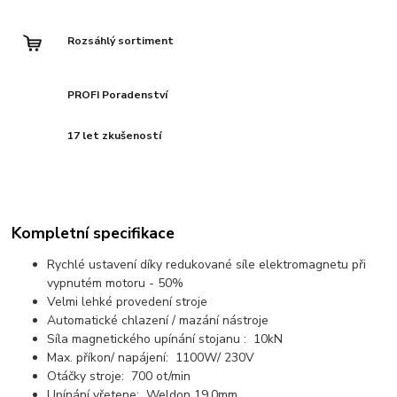
Rozsáhlý sortiment
PROFI Poradenství
17 let zkušeností
Kompletní specifikace
Rychlé ustavení díky redukované síle elektromagnetu při
vypnutém motoru - 50%
Velmi lehké provedení stroje
Automatické chlazení / mazání nástroje
Síla magnetického upínání stojanu : 10kN
Max. příkon/ napájení: 1100W/ 230V
Otáčky stroje: 700 ot/min
Upínání vřetene: Weldon 19,0mm