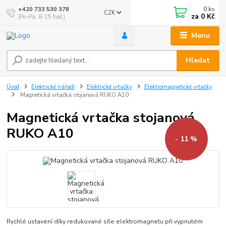
0
ks
+420 733 530 378
CZK
za
0 Kč
(Po-Pá, 8-15 hod.)
Menu
Hledat
Úvod
Elektrické nářadí
Elektrické vrtačky
Elektromagnetické vrtačky
Magnetická vrtačka stojanová RUKO A10
Magnetická vrtačka stojanová
RUKO A10
- 11 %
Rychlé ustavení díky redukované síle elektromagnetu při vypnutém