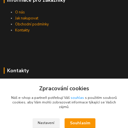
Informace pro zákazníky
O nás
Jak nakupovat
Obchodní podmínky
Kontakty
Kontakty
Zákaznická podpora PEVA
Zpracování cookies
+420 733 530 378
(Po-Pá, 8-15 hod.)
Náš e-shop a partneři potřebují Váš
souhlas
s použitím souborů
cookies, aby Vám mohli zobrazovat informace týkající se Vašich
objednavka@peva.cz
zájmů.
Souhlasím
Nastavení