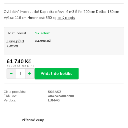
Ovládání: hydraulické Kapacita dřeva: 6 m3 Šíře: 200 cm Délka: 180 cm
Výška: 116 cm Hmotnost: 350 kg
celý popis
Dostupnost
Skladem
Cena před
64 990 Kč
slevou
61 740 Kč
51 025 Kč
bez DPH
Přidat do košíku
Číslo produktu:
5SSASZ
EAN kód:
4047424007280
Výrobce:
LUMAG
Příznivé ceny