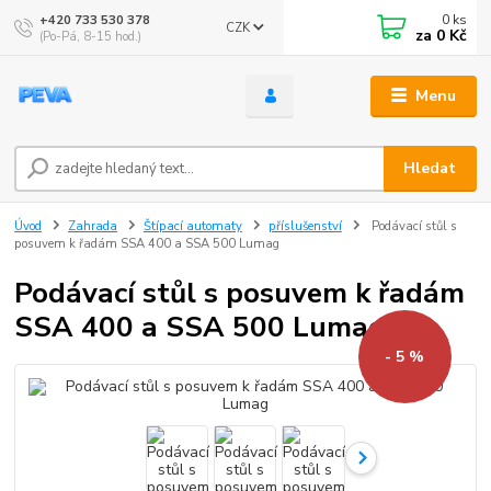
0
ks
+420 733 530 378
CZK
za
0 Kč
(Po-Pá, 8-15 hod.)
Menu
Hledat
Úvod
Zahrada
Štípací automaty
příslušenství
Podávací stůl s
posuvem k řadám SSA 400 a SSA 500 Lumag
Podávací stůl s posuvem k řadám
SSA 400 a SSA 500 Lumag
- 5 %