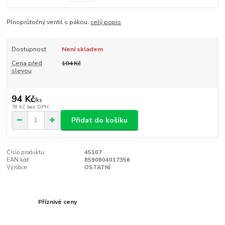
Plnoprůtočný ventil s pákou.
celý popis
Dostupnost
Není skladem
Cena před
104 Kč
slevou
94 Kč
/
ks
78 Kč
bez DPH
Přidat do košíku
Číslo produktu:
45107
EAN kód:
8590804017356
Výrobce:
OSTATNÍ
Příznivé ceny