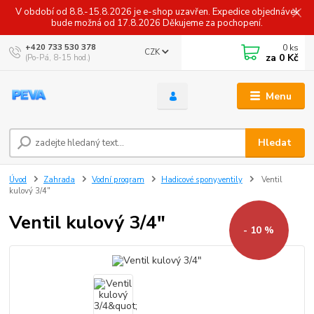
V období od 8.8.-15.8.2026 je e-shop uzavřen. Expedice objednávek
bude možná od 17.8.2026 Děkujeme za pochopení.
0
ks
+420 733 530 378
CZK
za
0 Kč
(Po-Pá, 8-15 hod.)
Menu
Hledat
Úvod
Zahrada
Vodní program
Hadicové spony,ventily
Ventil
kulový 3/4"
Ventil kulový 3/4"
- 10 %