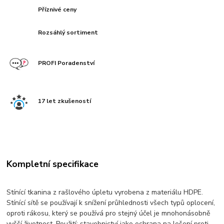
Příznivé ceny
Rozsáhlý sortiment
PROFI Poradenství
17 let zkušeností
Kompletní specifikace
Stínící tkanina z rašlového úpletu vyrobena z materiálu HDPE.
Stínící sítě se používají k snížení průhlednosti všech typů oplocení,
oproti rákosu, který se používá pro stejný účel je mnohonásobně
vyšší životnost. Použití: stavebnictví jako ochrana na lešení proti