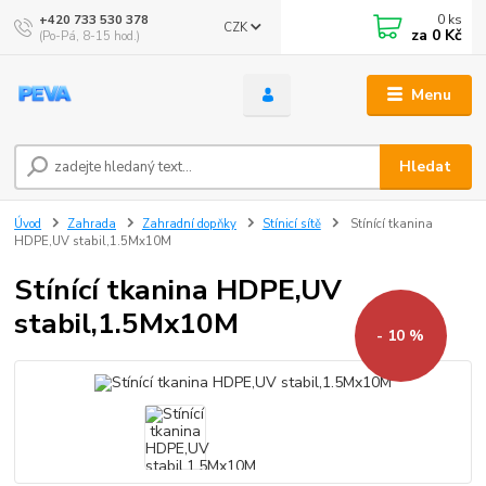
0
ks
+420 733 530 378
CZK
za
0 Kč
(Po-Pá, 8-15 hod.)
Menu
Hledat
Úvod
Zahrada
Zahradní dopňky
Stínicí sítě
Stínící tkanina
HDPE,UV stabil,1.5Mx10M
Stínící tkanina HDPE,UV
stabil,1.5Mx10M
- 10 %