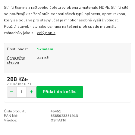
Stínící tkanina z rašlového úpletu vyrobena z materiálu HDPE. Stínící sítě
se používají k snížení průhlednosti všech typů oplocení, oproti rákosu,
který se používá pro stejný účel je mnohonásobně vyšší životnost.
Použití: stavebnictví jako ochrana na lešení proti spadu materiálu,
zahradníky jako s...
celý popis
Dostupnost
Skladem
Cena před
321 Kč
slevou
288 Kč
/
ks
238 Kč
bez DPH
Přidat do košíku
Číslo produktu:
45451
EAN kód:
8585023381913
Výrobce:
OSTATNÍ