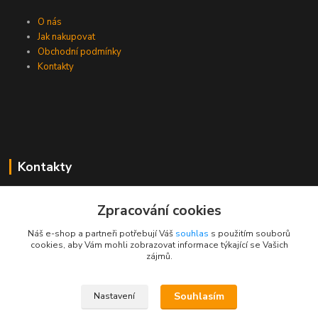
O nás
Jak nakupovat
Obchodní podmínky
Kontakty
Kontakty
Zákaznická podpora PEVA
Zpracování cookies
+420 733 530 378
(Po-Pá, 8-15 hod.)
Náš e-shop a partneři potřebují Váš
souhlas
s použitím souborů
cookies, aby Vám mohli zobrazovat informace týkající se Vašich
objednavka@peva.cz
zájmů.
Souhlasím
Nastavení