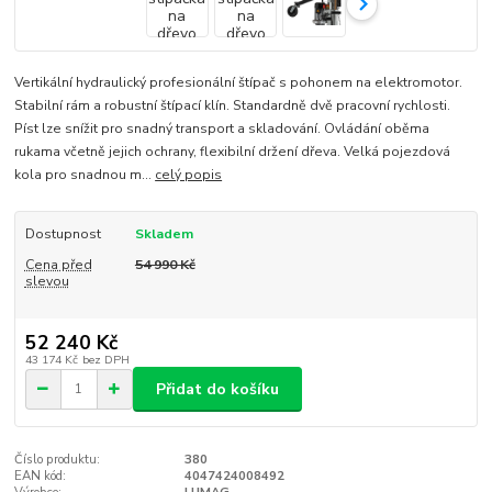
Vertikální hydraulický profesionální štípač s pohonem na elektromotor.
Stabilní rám a robustní štípací klín. Standardně dvě pracovní rychlosti.
Píst lze snížit pro snadný transport a skladování. Ovládání oběma
rukama včetně jejich ochrany, flexibilní držení dřeva. Velká pojezdová
kola pro snadnou m...
celý popis
Dostupnost
Skladem
Cena před
54 990 Kč
slevou
52 240 Kč
43 174 Kč
bez DPH
Přidat do košíku
Číslo produktu:
380
EAN kód:
4047424008492