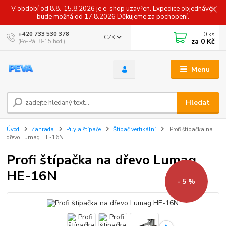
V období od 8.8.-15.8.2026 je e-shop uzavřen. Expedice objednávek
bude možná od 17.8.2026 Děkujeme za pochopení.
0
ks
+420 733 530 378
CZK
za
0 Kč
(Po-Pá, 8-15 hod.)
Menu
Hledat
Úvod
Zahrada
Pily a štípače
Štípač vertikální
Profi štípačka na
dřevo Lumag HE-16N
Profi štípačka na dřevo Lumag
HE-16N
- 5 %