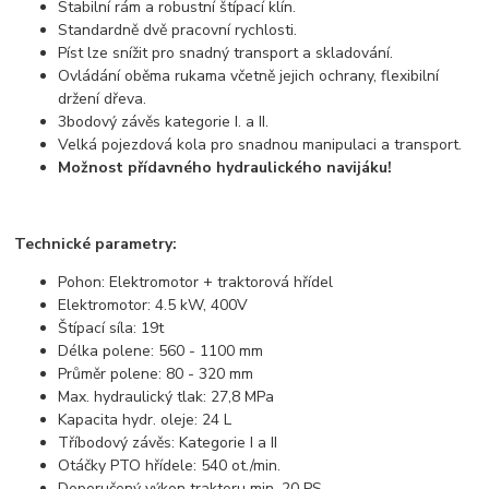
Stabilní rám a robustní štípací klín.
Standardně dvě pracovní rychlosti.
Píst lze snížit pro snadný transport a skladování.
Ovládání oběma rukama včetně jejich ochrany, flexibilní
držení dřeva.
3bodový závěs kategorie I. a II.
Velká pojezdová kola pro snadnou manipulaci a transport.
Možnost přídavného hydraulického navijáku!
Technické parametry:
Pohon: Elektromotor + traktorová hřídel
Elektromotor: 4.5 kW, 400V
Štípací síla: 19t
Délka polene: 560 - 1100 mm
Průměr polene: 80 - 320 mm
Max. hydraulický tlak: 27,8 MPa
Kapacita hydr. oleje: 24 L
Tříbodový závěs: Kategorie I a II
Otáčky PTO hřídele: 540 ot./min.
Doporučený výkon traktoru min. 20 PS