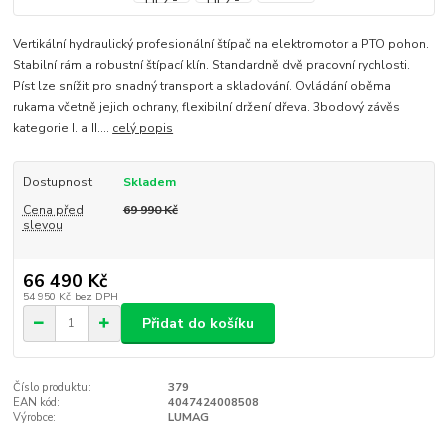
Vertikální hydraulický profesionální štípač na elektromotor a PTO pohon.
Stabilní rám a robustní štípací klín. Standardně dvě pracovní rychlosti.
Píst lze snížit pro snadný transport a skladování. Ovládání oběma
rukama včetně jejich ochrany, flexibilní držení dřeva. 3bodový závěs
kategorie I. a II....
celý popis
Dostupnost
Skladem
Cena před
69 990 Kč
slevou
66 490 Kč
54 950 Kč
bez DPH
Přidat do košíku
Číslo produktu:
379
EAN kód:
4047424008508
Výrobce:
LUMAG