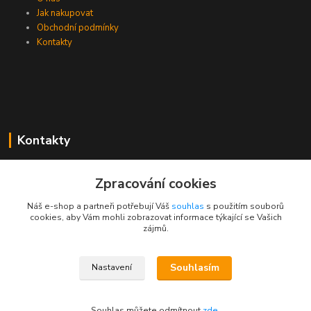
Jak nakupovat
Obchodní podmínky
Kontakty
Kontakty
Zákaznická podpora PEVA
Zpracování cookies
+420 733 530 378
(Po-Pá, 8-15 hod.)
Náš e-shop a partneři potřebují Váš
souhlas
s použitím souborů
cookies, aby Vám mohli zobrazovat informace týkající se Vašich
objednavka@peva.cz
zájmů.
Souhlasím
Nastavení
© 2023 PEVA.cz
Souhlas můžete odmítnout
zde
.