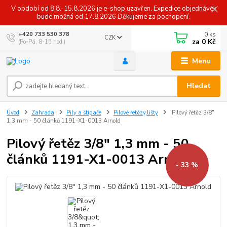
V období od 8.8.-15.8.2026 je e-shop uzavřen. Expedice objednávek
bude možná od 17.8.2026 Děkujeme za pochopení.
0
ks
+420 733 530 378
CZK
za
0 Kč
(Po-Pá, 8-15 hod.)
Menu
Hledat
Úvod
Zahrada
Pily a štípače
Pilové řetězy,lišty
Pilový řetěz 3/8"
1,3 mm - 50 článků 1191-X1-0013 Arnold
Pilový řetěz 3/8" 1,3 mm - 50
článků 1191-X1-0013 Arnold
- 33 %