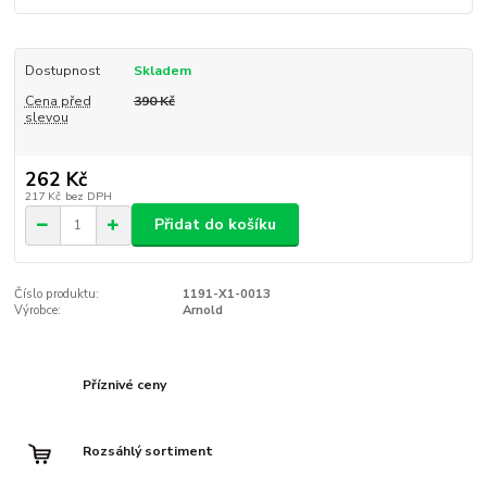
Dostupnost
Skladem
Cena před
390 Kč
slevou
262 Kč
217 Kč
bez DPH
Přidat do košíku
Číslo produktu:
1191-X1-0013
Výrobce:
Arnold
Příznivé ceny
Rozsáhlý sortiment