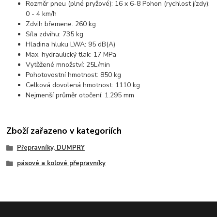
Rozměr pneu (plné pryžové): 16 x 6-8 Pohon (rychlost jízdy):
0 - 4 km/h
Zdvih břemene: 260 kg
Síla zdvihu: 735 kg
Hladina hluku LWA: 95 dB(A)
Max. hydraulický tlak: 17 MPa
Vytěžené množství: 25L/min
Pohotovostní hmotnost: 850 kg
Celková dovolená hmotnost: 1110 kg
Nejmenší průměr otočení: 1.295 mm
Zboží zařazeno v kategoriích
Přepravníky, DUMPRY
pásové a kolové přepravníky