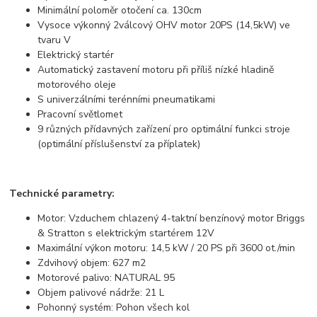
Minimální poloměr otočení ca. 130cm
Vysoce výkonný 2válcový OHV motor 20PS (14,5kW) ve
tvaru V
Elektrický startér
Automatický zastavení motoru při příliš nízké hladině
motorového oleje
S univerzálními terénními pneumatikami
Pracovní světlomet
9 různých přídavných zařízení pro optimální funkci stroje
(optimální příslušenství za příplatek)
Technické parametry:
Motor: Vzduchem chlazený 4-taktní benzínový motor Briggs
& Stratton s elektrickým startérem 12V
Maximální výkon motoru: 14,5 kW / 20 PS při 3600 ot./min
Zdvihový objem: 627 m2
Motorové palivo: NATURAL 95
Objem palivové nádrže: 21 L
Pohonný systém: Pohon všech kol