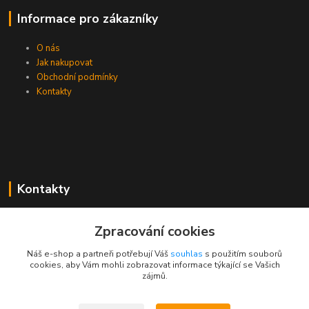
Informace pro zákazníky
O nás
Jak nakupovat
Obchodní podmínky
Kontakty
Kontakty
Zákaznická podpora PEVA
Zpracování cookies
+420 733 530 378
(Po-Pá, 8-15 hod.)
Náš e-shop a partneři potřebují Váš
souhlas
s použitím souborů
cookies, aby Vám mohli zobrazovat informace týkající se Vašich
objednavka@peva.cz
zájmů.