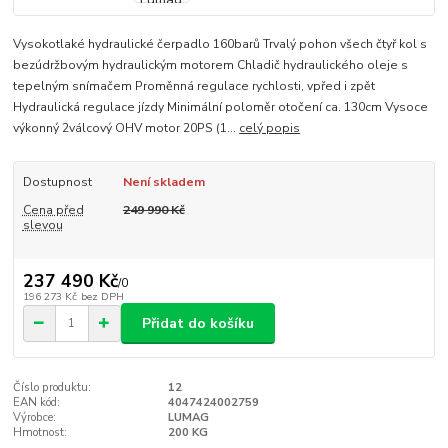
Vysokotlaké hydraulické čerpadlo 160barů Trvalý pohon všech čtyř kol s
bezúdržbovým hydraulickým motorem Chladič hydraulického oleje s
tepelným snímačem Proměnná regulace rychlosti, vpřed i zpět
Hydraulická regulace jízdy Minimální poloměr otočení ca. 130cm Vysoce
výkonný 2válcový OHV motor 20PS (1...
celý popis
Dostupnost
Není skladem
Cena před
249 990 Kč
slevou
237 490 Kč
/
0
196 273 Kč
bez DPH
Přidat do košíku
Číslo produktu:
12
EAN kód:
4047424002759
Výrobce:
LUMAG
Hmotnost:
200 KG