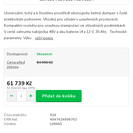
Univerzální, tichý a k životímu prostředí ekologicky šetrný dumper s čistě
elektrickým pohonem. Vhodný pro užívání v uzavřených prostorech.
Kompaktní rozměry pro snadnou manipulaci ve stísněných podmínkách.
V ceně zahrunta nabíječka 48V a aku baterie (4 x 12 V, 35 Ah). Technické
parametry: Výko...
celý popis
Dostupnost
Skladem
Cena před
64 990 Kč
slevou
61 739 Kč
51 024 Kč
bez DPH
Přidat do košíku
Číslo produktu:
324
EAN kód:
4047424006702
Výrobce:
LUMAG