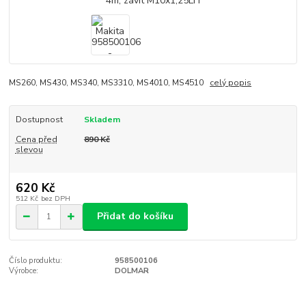
MS260, MS430, MS340, MS3310, MS4010, MS4510
celý popis
Dostupnost
Skladem
Cena před
890 Kč
slevou
620 Kč
512 Kč
bez DPH
Přidat do košíku
Číslo produktu:
958500106
Výrobce:
DOLMAR