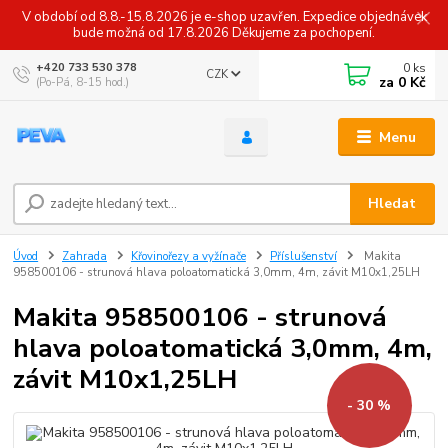
V období od 8.8.-15.8.2026 je e-shop uzavřen. Expedice objednávek
bude možná od 17.8.2026 Děkujeme za pochopení.
0
ks
+420 733 530 378
CZK
za
0 Kč
(Po-Pá, 8-15 hod.)
Menu
Hledat
Úvod
Zahrada
Křovinořezy a vyžínače
Příslušenství
Makita
958500106 - strunová hlava poloatomatická 3,0mm, 4m, závit M10x1,25LH
Makita 958500106 - strunová
hlava poloatomatická 3,0mm, 4m,
závit M10x1,25LH
- 30 %