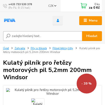
0
ks
+420 733 530 378
CZK
za
0 Kč
(Po-Pá, 8-15 hod.)
Menu
Hledat
Úvod
Zahrada
Pily a štípače
Pilové řetězy,lišty
Kulatý pilník pro
řetězy motorových pil 5,2mm 200mm Windsor
Kulatý pilník pro řetězy
motorových pil 5,2mm 200mm
Windsor
- 39 %