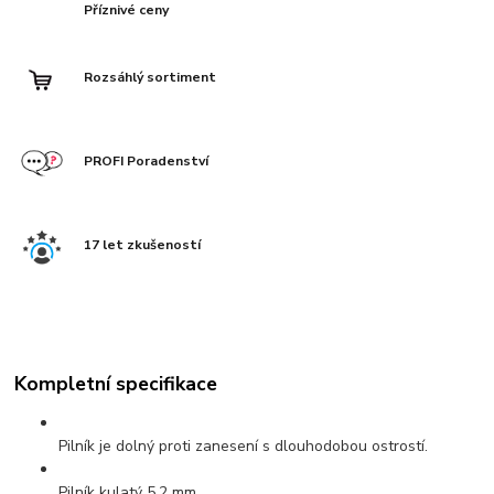
Příznivé ceny
Rozsáhlý sortiment
PROFI Poradenství
17 let zkušeností
Kompletní specifikace
Pilník je dolný proti zanesení s dlouhodobou ostrostí.
Pilník kulatý 5,2 mm