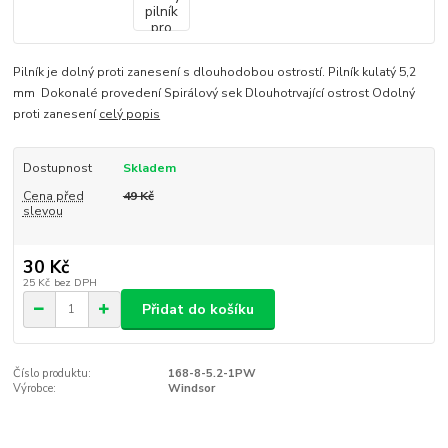
Pilník je dolný proti zanesení s dlouhodobou ostrostí. Pilník kulatý 5,2
mm Dokonalé provedení Spirálový sek Dlouhotrvající ostrost Odolný
proti zanesení
celý popis
Dostupnost
Skladem
Cena před
49 Kč
slevou
30 Kč
25 Kč
bez DPH
Přidat do košíku
Číslo produktu:
168-8-5.2-1PW
Výrobce:
Windsor