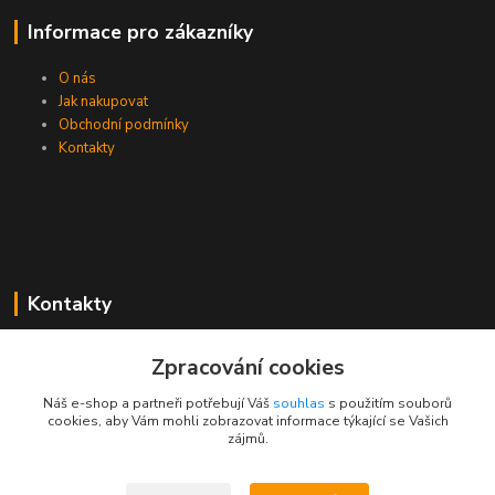
Informace pro zákazníky
O nás
Jak nakupovat
Obchodní podmínky
Kontakty
Kontakty
Zákaznická podpora PEVA
Zpracování cookies
+420 733 530 378
(Po-Pá, 8-15 hod.)
Náš e-shop a partneři potřebují Váš
souhlas
s použitím souborů
cookies, aby Vám mohli zobrazovat informace týkající se Vašich
objednavka@peva.cz
zájmů.