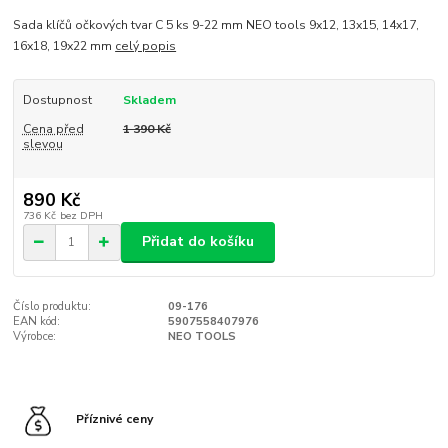
Sada klíčů očkových tvar C 5 ks 9-22 mm NEO tools 9x12, 13x15, 14x17,
16x18, 19x22 mm
celý popis
Dostupnost
Skladem
Cena před
1 390 Kč
slevou
890 Kč
736 Kč
bez DPH
Přidat do košíku
Číslo produktu:
09-176
EAN kód:
5907558407976
Výrobce:
NEO TOOLS
Příznivé ceny