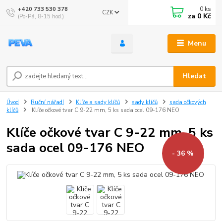
0
ks
+420 733 530 378
CZK
za
0 Kč
(Po-Pá, 8-15 hod.)
Menu
Hledat
Úvod
Ruční nářadí
Klíče a sady klíčů
sady klíčů
sada očkových
klíčů
Klíče očkové tvar C 9-22 mm, 5 ks sada ocel 09-176 NEO
Klíče očkové tvar C 9-22 mm, 5 ks
sada ocel 09-176 NEO
- 36 %