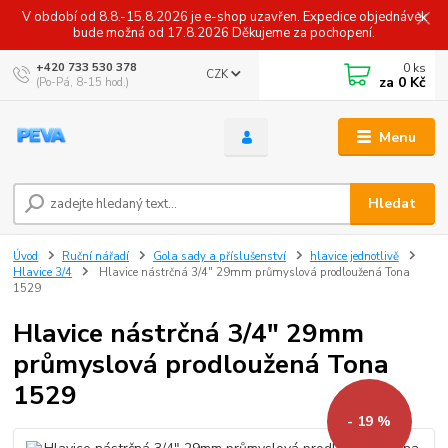
V období od 8.8.-15.8.2026 je e-shop uzavřen. Expedice objednávek
bude možná od 17.8.2026 Děkujeme za pochopení.
0
ks
+420 733 530 378
CZK
za
0 Kč
(Po-Pá, 8-15 hod.)
Menu
Hledat
Úvod
Ruční nářadí
Gola sady a příslušenství
hlavice jednotlivě
Hlavice 3/4
Hlavice nástrčná 3/4" 29mm průmyslová prodloužená Tona
1529
Hlavice nástrčná 3/4" 29mm
průmyslová prodloužená Tona
1529
- 19 %