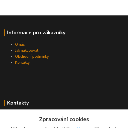
Informace pro zákazníky
O nás
Jak nakupovat
Obchodní podmínky
Kontakty
Kontakty
Zákaznická podpora PEVA
Zpracování cookies
+420 733 530 378
(Po-Pá, 8-15 hod.)