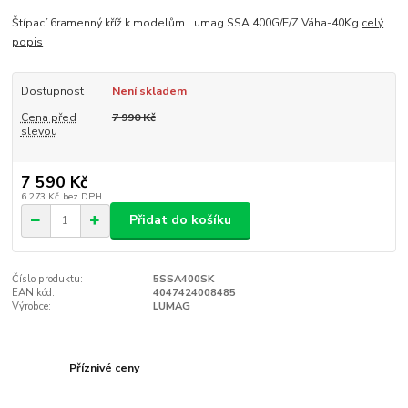
Štípací 6ramenný kříž k modelům Lumag SSA 400G/E/Z Váha-40Kg
celý
popis
Dostupnost
Není skladem
Cena před
7 990 Kč
slevou
7 590 Kč
6 273 Kč
bez DPH
Přidat do košíku
Číslo produktu:
5SSA400SK
EAN kód:
4047424008485
Výrobce:
LUMAG
Příznivé ceny