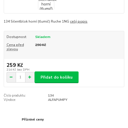
134 Silentblok horní (tlumič) Ruche 1NG
celý popis
Dostupnost
Skladem
Cena před
290 Kč
slevou
259 Kč
214 Kč
bez DPH
Přidat do košíku
Číslo produktu:
134
Výrobce:
ALFAPUMPY
Příznivé ceny