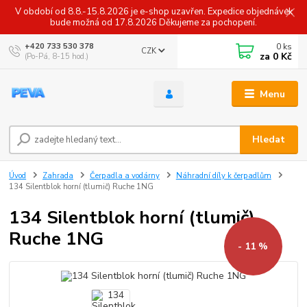
V období od 8.8.-15.8.2026 je e-shop uzavřen. Expedice objednávek
bude možná od 17.8.2026 Děkujeme za pochopení.
0
ks
+420 733 530 378
CZK
za
0 Kč
(Po-Pá, 8-15 hod.)
Menu
Hledat
Úvod
Zahrada
Čerpadla a vodárny
Náhradní díly k čerpadlům
134 Silentblok horní (tlumič) Ruche 1NG
134 Silentblok horní (tlumič)
Ruche 1NG
- 11 %