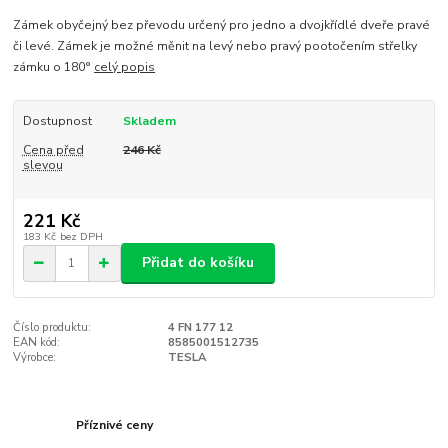
Zámek obyčejný bez převodu určený pro jedno a dvojkřídlé dveře pravé
či levé. Zámek je možné měnit na levý nebo pravý pootočením střelky
zámku o 180°
celý popis
Dostupnost
Skladem
Cena před
246 Kč
slevou
221 Kč
183 Kč
bez DPH
Přidat do košíku
Číslo produktu:
4 FN 177 12
EAN kód:
8585001512735
Výrobce:
TESLA
Příznivé ceny