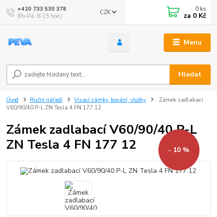
0
ks
+420 733 530 378
CZK
za
0 Kč
(Po-Pá, 8-15 hod.)
Menu
Hledat
Úvod
Ruční nářadí
Visací zámky, kování, vložky
Zámek zadlabací
V60/90/40 P-L ZN Tesla 4 FN 177 12
Zámek zadlabací V60/90/40 P-L
ZN Tesla 4 FN 177 12
- 10 %