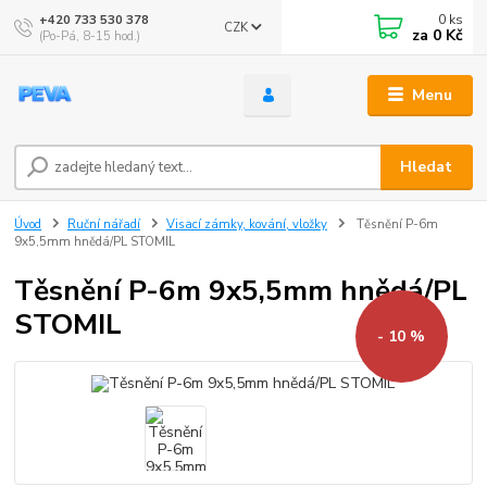
0
ks
+420 733 530 378
CZK
za
0 Kč
(Po-Pá, 8-15 hod.)
Menu
Hledat
Úvod
Ruční nářadí
Visací zámky, kování, vložky
Těsnění P-6m
9x5,5mm hnědá/PL STOMIL
Těsnění P-6m 9x5,5mm hnědá/PL
STOMIL
- 10 %