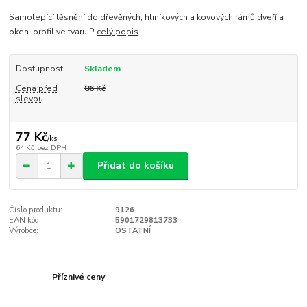
Samolepící těsnění do dřevěných, hliníkových a kovových rámů dveří a
oken. profil ve tvaru P
celý popis
Dostupnost
Skladem
Cena před
86 Kč
slevou
77 Kč
/
ks
64 Kč
bez DPH
Přidat do košíku
Číslo produktu:
9126
EAN kód:
5901729813733
Výrobce:
OSTATNÍ
Příznivé ceny