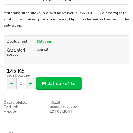
extrémně silná širokoúhlá svítilna ve tvaru tužky COB LED dioda zajišťuje
širokoúhlé osvícení ploch magnetický klip pro uchycení na kovové plochy
celý popis
Dostupnost
Skladem
Cena před
220 Kč
slevou
145 Kč
120 Kč
bez DPH
Přidat do košíku
Číslo produktu:
43118
EAN kód:
8595126975797
Výrobce:
EXTOL LIGHT