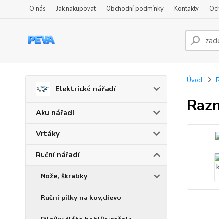
O nás
Jak nakupovat
Obchodní podmínky
Kontakty
Oc
Úvod
R
Elektrické nářadí
Razn
Aku nářadí
Vrtáky
Ruční nářadí
Nože, škrabky
Ruční pilky na kov,dřevo