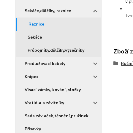
v p
Sekáče,důlčíky, raznice
tvr
Raznice
Sekáče
Průbojníky,důlčíky,výsečníky
Zboží 
Ruční
Prodlužovací kabely
Knipex
Visací zámky, kování, vložky
Vratidla a závitníky
Sada závlaček,těsnění,pružinek
Přísavky