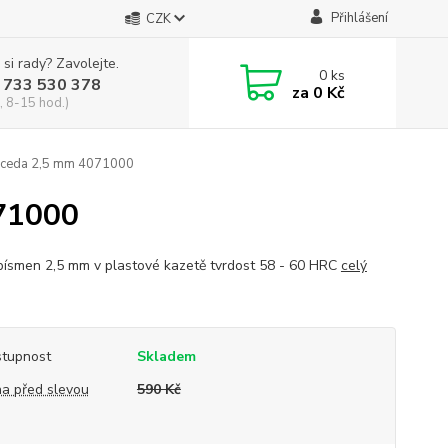
Přihlášení
CZK
 si rady? Zavolejte.
0
ks
 733 530 378
za
0 Kč
, 8-15 hod.)
eceda 2,5 mm 4071000
071000
písmen 2,5 mm v plastové kazetě tvrdost 58 - 60 HRC
celý
tupnost
Skladem
a před slevou
590 Kč