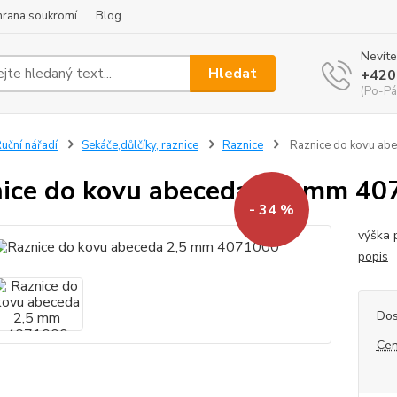
hrana soukromí
Blog
Nevíte
Hledat
+420
(Po-Pá
uční nářadí
Sekáče,důlčíky, raznice
Raznice
Raznice do kovu ab
ice do kovu abeceda 2,5 mm 4
- 34 %
výška 
popis
Dos
Cen