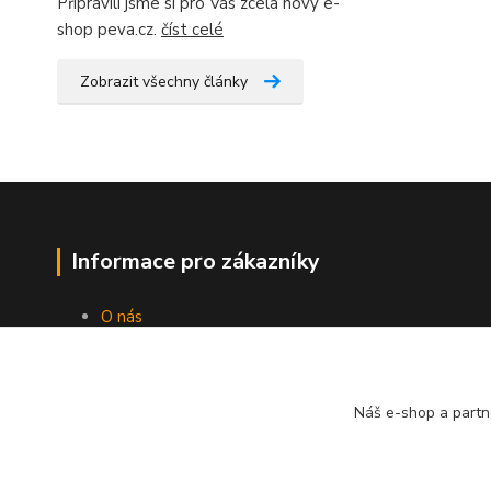
Připravili jsme si pro Vás zcela nový e-
shop peva.cz.
číst celé
Zobrazit všechny články
Informace pro zákazníky
O nás
Jak nakupovat
Obchodní podmínky
Kontakty
Náš e-shop a partn