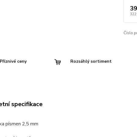
39
322
Číslo p
Příznivé ceny
Rozsáhlý sortiment
tní specifikace
ka písmen 2,5 mm