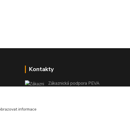
Kontakty
Zákaznická podpora PEVA
+420 733 530 378
(Po-Pá, 8-15 hod.)
obrazovat informace
objednavka@peva.cz