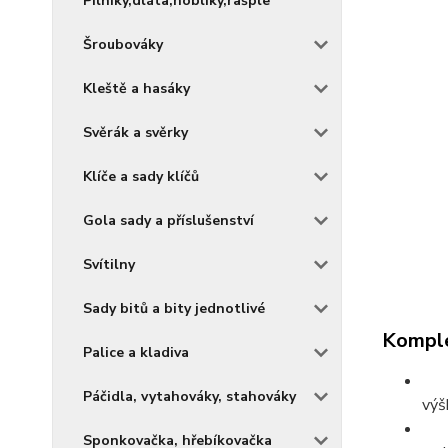
Pilníky,dláta,hoblíky,rašple
Šroubováky
Kleště a hasáky
Svěrák a svěrky
Klíče a sady klíčů
Gola sady a příslušenství
Svítilny
Sady bitů a bity jednotlivé
Komple
Palice a kladiva
Páčidla, vytahováky, stahováky
výš
Sponkovačka, hřebíkovačka