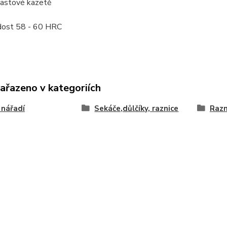
lastové kazetě
dost 58 - 60 HRC
zařazeno v kategoriích
 nářadí
Sekáče,důlčíky, raznice
Razn