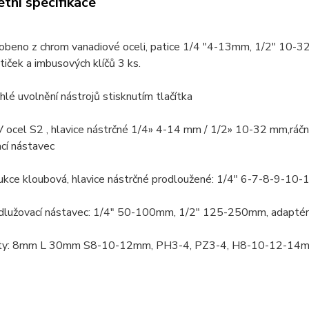
tní specifikace
obeno z chrom vanadiové oceli, patice 1/4 "4-13mm, 1/2" 10-32m
tiček a imbusových klíčů 3 ks.
hlé uvolnění nástrojů stisknutím tlačítka
V ocel S2 , hlavice nástrčné 1/4» 4-14 mm / 1/2» 10-32 mm,ráčna 
ací nástavec
ukce kloubová, hlavice nástrčné prodloužené: 1/4" 6-7-8-9-
dlužovací nástavec: 1/4" 50-100mm, 1/2" 125-250mm, adaptér 
ty: 8mm L 30mm S8-10-12mm, PH3-4, PZ3-4, H8-10-12-14mm, 