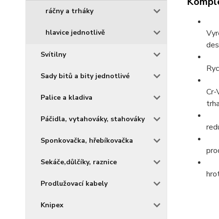
Komple
ráčny a trháky
hlavice jednotlivě
Vyr
des
Svítilny
Ryc
Sady bitů a bity jednotlivé
Cr-
Palice a kladiva
trh
Páčidla, vytahováky, stahováky
red
Sponkovačka, hřebíkovačka
pro
Sekáče,důlčíky, raznice
hro
Prodlužovací kabely
Knipex