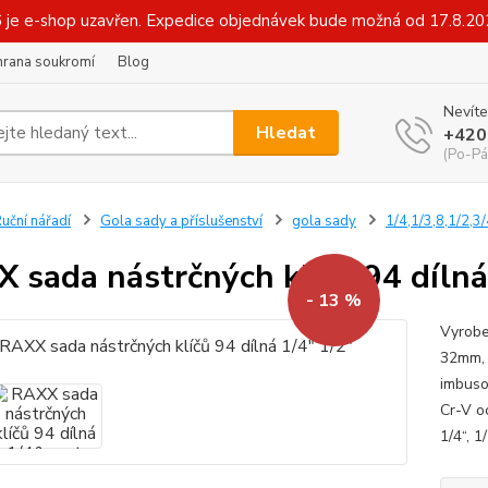
6 je e-shop uzavřen. Expedice objednávek bude možná od 17.8.2
hrana soukromí
Blog
Nevíte
Hledat
+420
(Po-Pá
uční nářadí
Gola sady a příslušenství
gola sady
1/4,1/3,8,1/2,3/
 sada nástrčných klíčů 94 dílná
- 13 %
Vyrobe
32mm, 
imbusov
Cr-V o
1/4“, 1