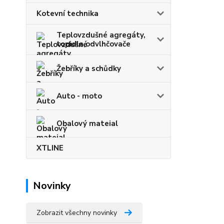
Kotevní technika
Teplovzdušné agregáty,
topidla,odvlhčovače
Žebříky a schůdky
Auto - moto
Obalový mateial
XTLINE
Novinky
Zobrazit všechny novinky