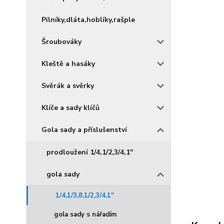
Pilníky,dláta,hoblíky,rašple
Šroubováky
Kleště a hasáky
Svěrák a svěrky
Klíče a sady klíčů
Gola sady a příslušenství
prodloužení 1/4,1/2,3/4,1''
gola sady
1/4,1/3,8,1/2,3/4,1''
gola sady s nářadím