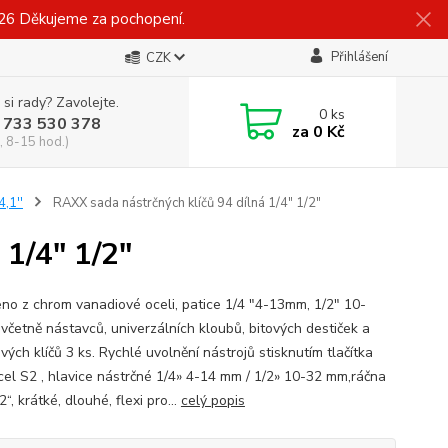
026 Děkujeme za pochopení.
Přihlášení
CZK
 si rady? Zavolejte.
0
ks
 733 530 378
za
0 Kč
, 8-15 hod.)
4,1''
RAXX sada nástrčných klíčů 94 dílná 1/4" 1/2"
 1/4" 1/2"
no z chrom vanadiové oceli, patice 1/4 "4-13mm, 1/2" 10-
včetně nástavců, univerzálních kloubů, bitových destiček a
ých klíčů 3 ks. Rychlé uvolnění nástrojů stisknutím tlačítka
cel S2 , hlavice nástrčné 1/4» 4-14 mm / 1/2» 10-32 mm,ráčna
/2“, krátké, dlouhé, flexi pro...
celý popis