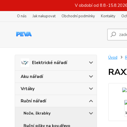
V období od 8.8.-15.8.202
O nás
Jak nakupovat
Obchodní podmínky
Kontakty
Oc
Úvod
R
Elektrické nářadí
RAXX
Aku nářadí
Vrtáky
Ruční nářadí
Nože, škrabky
Ruční pilky na kov,dřevo