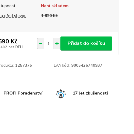
tupnost
Není skladem
a před slevou
1 820 Kč
590 Kč
Přidat do košíku
14 Kč
bez DPH
roduktu:
1257375
EAN kód:
9005426740937
PROFI Poradenství
17 let zkušeností