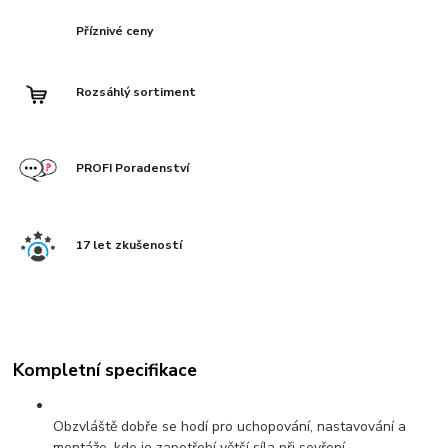
Příznivé ceny
Rozsáhlý sortiment
PROFI Poradenství
17 let zkušeností
Kompletní specifikace
Obzvláště dobře se hodí pro uchopování, nastavování a
montáže, kde je zapotřebí větší síla při sevření