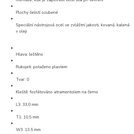
Plochy čelistí ozubené
Speciální nástrojová ocel ve zvláštní jakosti, kovaná, kalená
v oleji
Hlava: leštěno
Rukojeti: potaženo plastem
Tvar: 0
Kleště: fosfátováno atramentolem na černo
L3: 33,0 mm
T1: 10,5 mm
W3: 13,5 mm