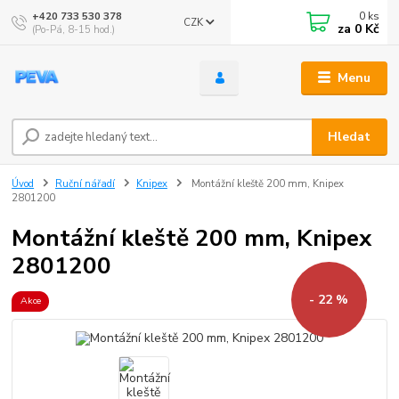
0
ks
+420 733 530 378
CZK
za
0 Kč
(Po-Pá, 8-15 hod.)
Menu
Hledat
Úvod
Ruční nářadí
Knipex
Montážní kleště 200 mm, Knipex
2801200
Montážní kleště 200 mm, Knipex
2801200
- 22 %
Akce