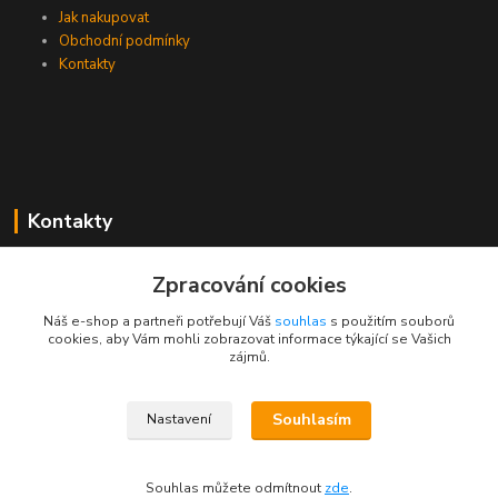
Jak nakupovat
Obchodní podmínky
Kontakty
Kontakty
Zákaznická podpora PEVA
Zpracování cookies
+420 733 530 378
(Po-Pá, 8-15 hod.)
Náš e-shop a partneři potřebují Váš
souhlas
s použitím souborů
cookies, aby Vám mohli zobrazovat informace týkající se Vašich
objednavka@peva.cz
zájmů.
Souhlasím
Nastavení
© 2023 PEVA.cz
Souhlas můžete odmítnout
zde
.