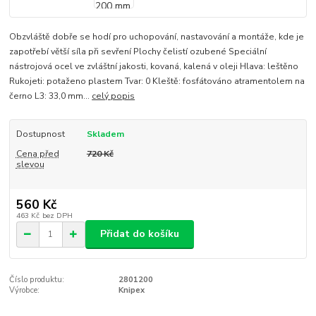
Obzvláště dobře se hodí pro uchopování, nastavování a montáže, kde je
zapotřebí větší síla při sevření Plochy čelistí ozubené Speciální
nástrojová ocel ve zvláštní jakosti, kovaná, kalená v oleji Hlava: leštěno
Rukojeti: potaženo plastem Tvar: 0 Kleště: fosfátováno atramentolem na
černo L3: 33,0 mm...
celý popis
Dostupnost
Skladem
Cena před
720 Kč
slevou
560 Kč
463 Kč
bez DPH
Přidat do košíku
Číslo produktu:
2801200
Výrobce:
Knipex