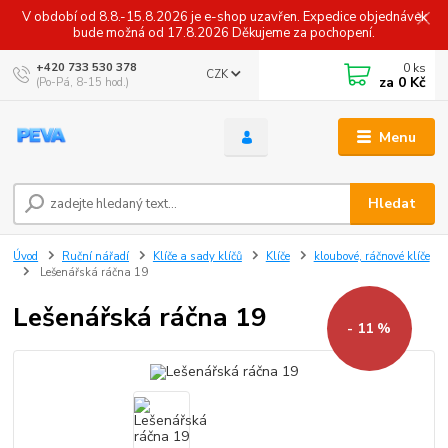
V období od 8.8.-15.8.2026 je e-shop uzavřen. Expedice objednávek
bude možná od 17.8.2026 Děkujeme za pochopení.
0
ks
+420 733 530 378
CZK
za
0 Kč
(Po-Pá, 8-15 hod.)
Menu
Hledat
Úvod
Ruční nářadí
Klíče a sady klíčů
Klíče
kloubové, ráčnové klíče
Lešenářská ráčna 19
Lešenářská ráčna 19
- 11 %