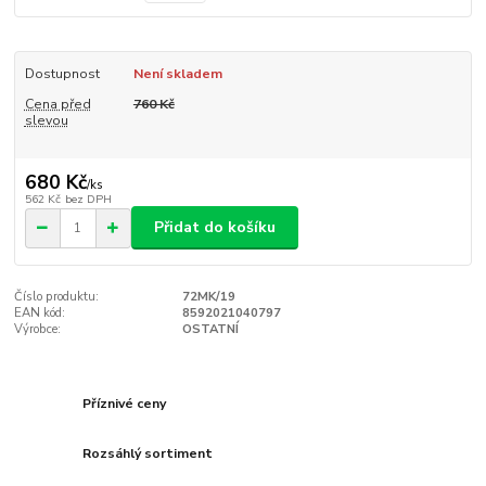
Dostupnost
Není skladem
Cena před
760 Kč
slevou
680 Kč
/
ks
562 Kč
bez DPH
Přidat do košíku
Číslo produktu:
72MK/19
EAN kód:
8592021040797
Výrobce:
OSTATNÍ
Příznivé ceny
Rozsáhlý sortiment