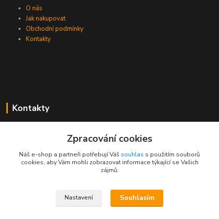
O nás
Jak nakupovat
Obchodní podmínky
Kontakty
Kontakty
Zákaznická podpora PEVA
Zpracování cookies
+420 733 530 378
(Po-Pá, 8-15 hod.)
Náš e-shop a partneři potřebují Váš
souhlas
s použitím souborů
cookies, aby Vám mohli zobrazovat informace týkající se Vašich
objednavka@peva.cz
zájmů.
Souhlasím
Nastavení