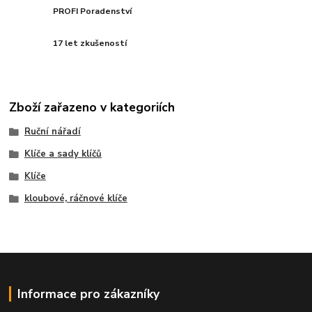
PROFI Poradenství
17 let zkušeností
Zboží zařazeno v kategoriích
Ruční nářadí
Klíče a sady klíčů
Klíče
kloubové, ráčnové klíče
Informace pro zákazníky