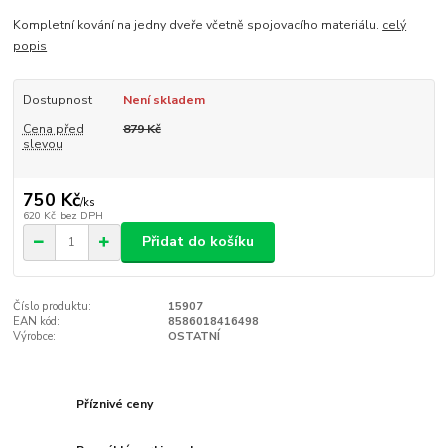
Kompletní kování na jedny dveře včetně spojovacího materiálu.
celý
popis
Dostupnost
Není skladem
Cena před
879 Kč
slevou
750 Kč
/
ks
620 Kč
bez DPH
Přidat do košíku
Číslo produktu:
15907
EAN kód:
8586018416498
Výrobce:
OSTATNÍ
Příznivé ceny