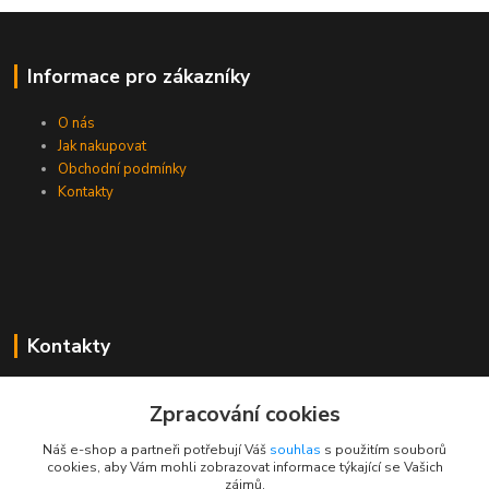
Informace pro zákazníky
O nás
Jak nakupovat
Obchodní podmínky
Kontakty
Kontakty
Zákaznická podpora PEVA
Zpracování cookies
+420 733 530 378
(Po-Pá, 8-15 hod.)
Náš e-shop a partneři potřebují Váš
souhlas
s použitím souborů
cookies, aby Vám mohli zobrazovat informace týkající se Vašich
objednavka@peva.cz
zájmů.