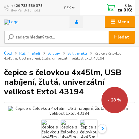
0
ks
+420 733 530 378
CZK
za
0 Kč
(Po-Pá, 8-15 hod.)
Menu
Hledat
Úvod
Ruční nářadí
Svítilny
Svítilny aku
čepice s čelovkou
4x45lm, USB nabíjení, žlutá, univerzální velikost Extol 43194
čepice s čelovkou 4x45lm, USB
nabíjení, žlutá, univerzální
velikost Extol 43194
- 28 %