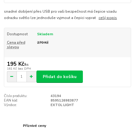
snadné dobíjení přes USB pro vaši bezpečnost má čepice vzadu
odrazku světlo lze jednoduše vyjmout a čepici vyprat
celý popis
Dostupnost
Skladem
Cena před
270 Kč
slevou
195 Kč
/
ks
161 Kč
bez DPH
Přidat do košíku
Číslo produktu:
43194
EAN kód:
8595126983877
Výrobce:
EXTOL LIGHT
Příznivé ceny