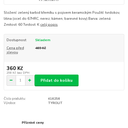
Složení: zelený karbid křemíku s pojivem keramickým Použití: tvrdokov,
litina (ocel do 67HRC, nerez, kámen, barevné kovy) Barva: zelená
Zrnitost: 60 Tvrdost: K
celý popis
Dostupnost
Skladem
Cena před
469 Kč
slevou
360 Kč
298 Kč
bez DPH
Přidat do košíku
Číslo produktu:
416256
Výrobce:
TYROLIT
Příznivé ceny