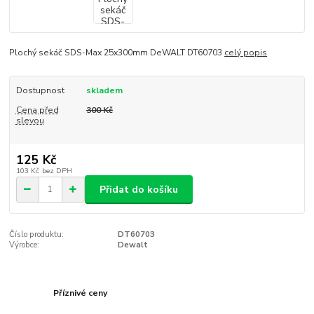
Plochý sekáč SDS-Max 25x300mm DeWALT DT60703
celý popis
Dostupnost
skladem
Cena před
300 Kč
slevou
125 Kč
103 Kč
bez DPH
Přidat do košíku
Číslo produktu:
DT60703
Výrobce:
Dewalt
Příznivé ceny