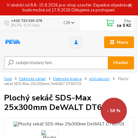
V období od 8.8.-15.8.2026 je e-shop uzavřen. Expedice objednávek
bude možná od 17.8.2026 Děkujeme za pochopení.
0
ks
+420 733 530 378
CZK
za
0 Kč
(Po-Pá, 8-15 hod.)
Menu
Hledat
Úvod
Elektrické nářadí
Elektrická kladiva
příslušenství
Plochý
sekáč SDS-Max 25x300mm DeWALT DT60703
Plochý sekáč SDS-Max
25x300mm DeWALT DT60703
- 58 %