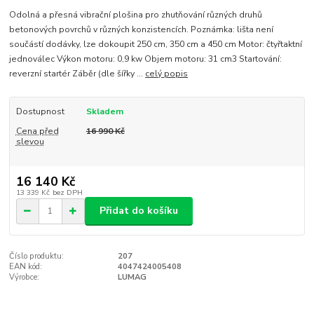
Odolná a přesná vibrační plošina pro zhutňování různých druhů
betonových povrchů v různých konzistencích. Poznámka: lišta není
součástí dodávky, lze dokoupit 250 cm, 350 cm a 450 cm Motor: čtyřtaktní
jednoválec Výkon motoru: 0,9 kw Objem motoru: 31 cm3 Startování:
reverzní startér Záběr (dle šířky ...
celý popis
Dostupnost
Skladem
Cena před
16 990 Kč
slevou
16 140 Kč
13 339 Kč
bez DPH
Přidat do košíku
Číslo produktu:
207
EAN kód:
4047424005408
Výrobce:
LUMAG