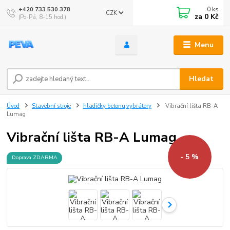
0
ks
+420 733 530 378
CZK
za
0 Kč
(Po-Pá, 8-15 hod.)
Menu
Hledat
Úvod
Stavební stroje
hladičky betonu,vybrátory
Vibrační lišta RB-A
Lumag
Vibrační lišta RB-A Lumag
- 5 %
Doprava ZDARMA