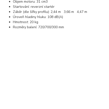
Objem motoru: 31 cm3
Startování: reverzní startér
Záběr (dle šířky profilu): 2,44 m 3,66 m 4,47 m
Úroveň hladiny hluku: 108 dB(A)
Hmotnost: 20 kg
Rozměry balení: 720/700/300 mm