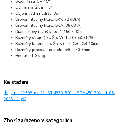
Sklon řezu: 0 – 45°
Ochranná třída: IP54
Objem vodní nádrže: 38 l
Úroveň hladiny hluku LPA: 72 dB(A)
Úroveň hladiny hluku LwA: 85 dB(A)
Diamantový řezný kotouč: 450 x 30 mm
Rozměry stroje (D x Š x V): 1240x550x1290mm
Rozměry balení (D x Š x V): 1240x620x810mm
Rozměry pracovního stolu: 530 x 430 mm
Hmotnost: 85 kg
Ke stažení
_ps_12508_ps_211STM350-800cz-STM450-700-11-08-
2013--1.pdf
Zboží zařazeno v kategoriích