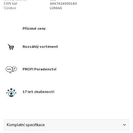
EAN kód:
4047424005163
Výrobce:
LUMAG
Příznivé ceny
Rozsáhlý sortiment
PROFI Poradenství
17 let zkušeností
Kompletní specifikace