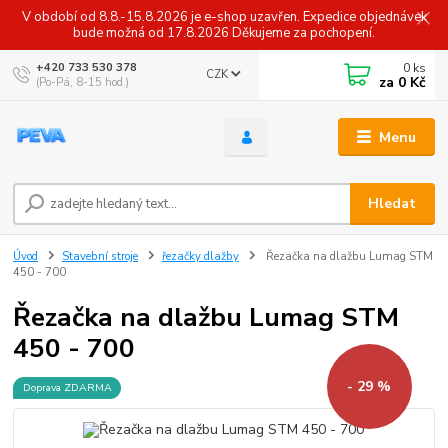
V období od 8.8.-15.8.2026 je e-shop uzavřen. Expedice objednávek
bude možná od 17.8.2026 Děkujeme za pochopení.
0
ks
+420 733 530 378
CZK
za
0 Kč
(Po-Pá, 8-15 hod.)
Menu
Hledat
Úvod
Stavební stroje
řezačky dlažby
Řezačka na dlažbu Lumag STM
450 - 700
Řezačka na dlažbu Lumag STM
450 - 700
- 29 %
Doprava ZDARMA