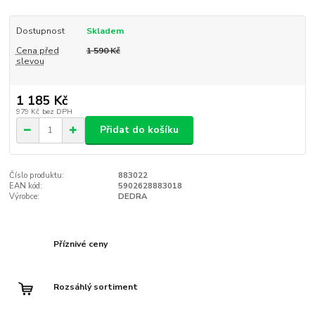
Dostupnost
Skladem
Cena před
1 590 Kč
slevou
1 185 Kč
979 Kč
bez DPH
Přidat do košíku
Číslo produktu:
883022
EAN kód:
5902628883018
Výrobce:
DEDRA
Příznivé ceny
Rozsáhlý sortiment