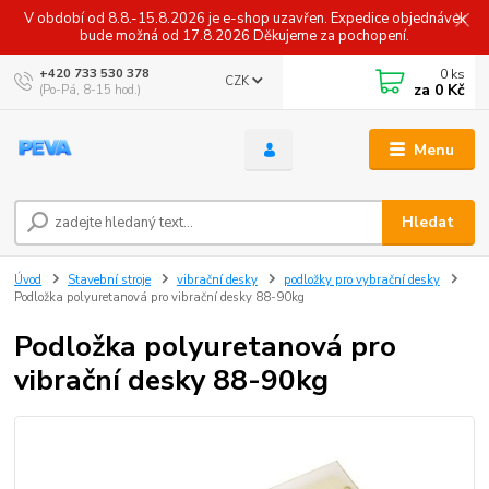
V období od 8.8.-15.8.2026 je e-shop uzavřen. Expedice objednávek
bude možná od 17.8.2026 Děkujeme za pochopení.
0
ks
+420 733 530 378
CZK
za
0 Kč
(Po-Pá, 8-15 hod.)
Menu
Hledat
Úvod
Stavební stroje
vibrační desky
podložky pro vybrační desky
Podložka polyuretanová pro vibrační desky 88-90kg
Podložka polyuretanová pro
vibrační desky 88-90kg