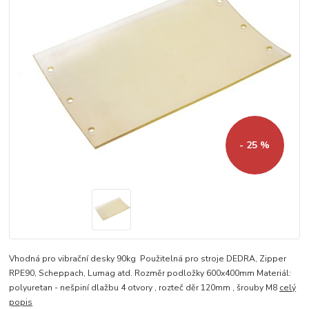
- 25 %
Vhodná pro vibrační desky 90kg Použitelná pro stroje DEDRA, Zipper
RPE90, Scheppach, Lumag atd. Rozměr podložky 600x400mm Materiál:
polyuretan - nešpiní dlažbu 4 otvory , rozteč děr 120mm , šrouby M8
celý
popis