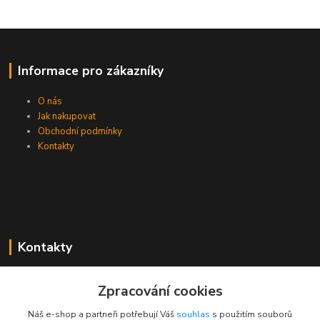
Informace pro zákazníky
O nás
Jak nakupovat
Obchodní podmínky
Kontakty
Kontakty
Zákaznická podpora PEVA
Zpracování cookies
+420 733 530 378
(Po-Pá, 8-15 hod.)
Náš e-shop a partneři potřebují Váš
souhlas
s použitím souborů