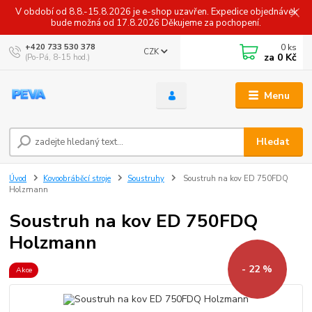
V období od 8.8.-15.8.2026 je e-shop uzavřen. Expedice objednávek
bude možná od 17.8.2026 Děkujeme za pochopení.
0
ks
+420 733 530 378
CZK
za
0 Kč
(Po-Pá, 8-15 hod.)
Menu
Hledat
Úvod
Kovoobráběcí stroje
Soustruhy
Soustruh na kov ED 750FDQ
Holzmann
Soustruh na kov ED 750FDQ
Holzmann
- 22 %
Akce