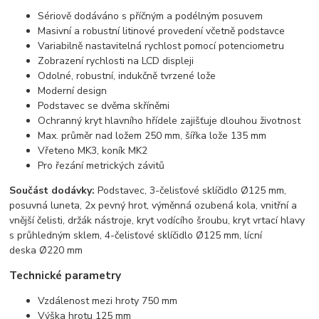
Sériově dodáváno s příčným a podélným posuvem
Masivní a robustní litinové provedení včetně podstavce
Variabilně nastavitelná rychlost pomocí potenciometru
Zobrazení rychlosti na LCD displeji
Odolné, robustní, indukčně tvrzené lože
Moderní design
Podstavec se dvěma skříněmi
Ochranný kryt hlavního hřídele zajišťuje dlouhou životnost
Max. průměr nad ložem 250 mm, šířka lože 135 mm
Vřeteno MK3, koník MK2
Pro řezání metrických závitů
Součást dodávky:
Podstavec, 3-čelisťové sklíčidlo Ø125 mm,
posuvná luneta, 2x pevný hrot, výměnná ozubená kola, vnitřní a
vnější čelisti, držák nástroje, kryt vodícího šroubu, kryt vrtací hlavy
s průhledným sklem, 4-čelisťové sklíčidlo Ø125 mm, lícní
deska Ø220 mm
Technické parametry
Vzdálenost mezi hroty 750 mm
Výška hrotu 125 mm