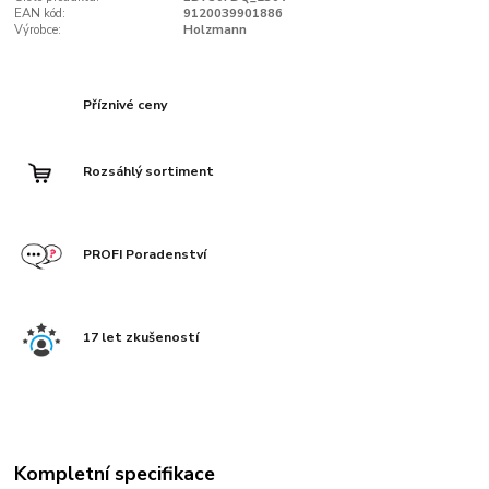
EAN kód:
9120039901886
Výrobce:
Holzmann
Příznivé ceny
Rozsáhlý sortiment
PROFI Poradenství
17 let zkušeností
Kompletní specifikace