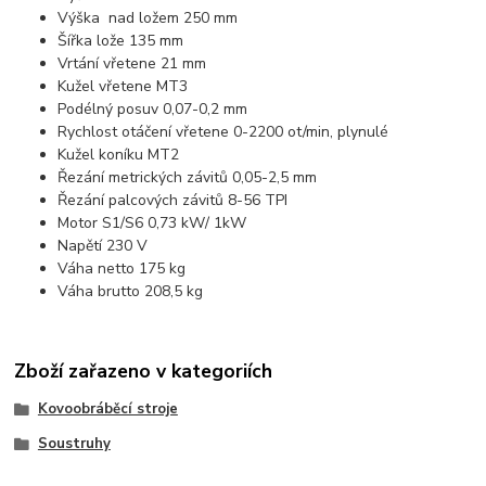
Výška nad ložem 250 mm
Šířka lože 135 mm
Vrtání vřetene 21 mm
Kužel vřetene MT3
Podélný posuv 0,07-0,2 mm
Rychlost otáčení vřetene 0-2200 ot/min, plynulé
Kužel koníku MT2
Řezání metrických závitů 0,05-2,5 mm
Řezání palcových závitů 8-56 TPI
Motor S1/S6 0,73 kW/ 1kW
Napětí 230 V
Váha netto 175 kg
Váha brutto 208,5 kg
Zboží zařazeno v kategoriích
Kovoobráběcí stroje
Soustruhy