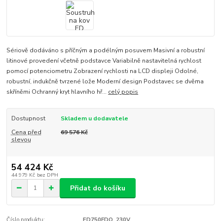
Sériově dodáváno s příčným a podélným posuvem Masivní a robustní
litinové provedení včetně podstavce Variabilně nastavitelná rychlost
pomocí potenciometru Zobrazení rychlosti na LCD displeji Odolné,
robustní, indukčně tvrzené lože Moderní design Podstavec se dvěma
skříněmi Ochranný kryt hlavního hř...
celý popis
Dostupnost
Skladem u dodavatele
Cena před
69 576 Kč
slevou
54 424 Kč
44 979 Kč
bez DPH
Přidat do košíku
Číslo produktu:
ED750FDQ_230V