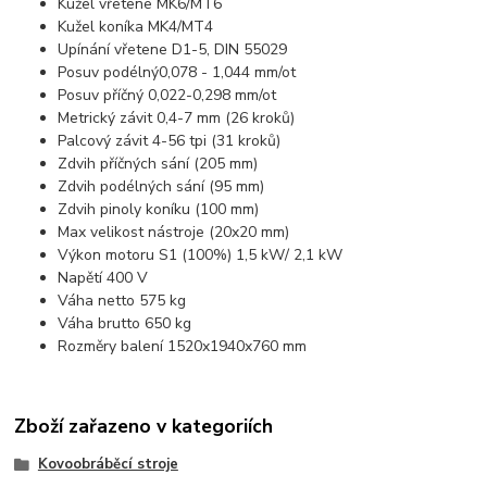
Kužel vřetene MK6/MT6
Kužel koníka MK4/MT4
Upínání vřetene D1-5, DIN 55029
Posuv podélný0,078 - 1,044 mm/ot
Posuv příčný 0,022-0,298 mm/ot
Metrický závit 0,4-7 mm (26 kroků)
Palcový závit 4-56 tpi (31 kroků)
Zdvih příčných sání (205 mm)
Zdvih podélných sání (95 mm)
Zdvih pinoly koníku (100 mm)
Max velikost nástroje (20x20 mm)
Výkon motoru S1 (100%) 1,5 kW/ 2,1 kW
Napětí 400 V
Váha netto 575 kg
Váha brutto 650 kg
Rozměry balení 1520x1940x760 mm
Zboží zařazeno v kategoriích
Kovoobráběcí stroje