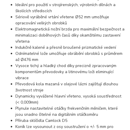
Ideální pro použití v strojírenských, výrobních dílnách a
školících střediscích
Sériově vyráběné vrtání vřetene Ø52 mm umožňuje
opracování velkých obrobků
Elektromagnetická nožní brzda pro maximální bezpečnost a
minimalizaci doběhových časů díky okamžitému zastavení
vřetena
Indukčně kalené a přesně broušené prizmatické vedení
Odnímatelné lože umožňuje obrábění obrobků s průměrem
až Ø476 mm
Vysoce tichý a hladký chod díky precizně zpracovaným
komponentům převodovky a litinovému loži eliminující
vibrace
Převodová kola mazaná v olejové lázni zajišťují dlouhou
životnost stroje
Dynamicky vyvážené hlavní vřeteno, vysoká soustřednost
(< 0,009mm)
Plynule nastavitelné otáčky frekvenčním měničem, které
jsou snadno čitelné na digitálním otáčkoměru
Příruba sklíčidla Camlock D5
Koník lze vysounout z osy soustružení o +/- 5 mm pro