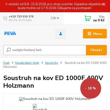
V období od 8.8.-15.8.2026 je e-shop uzavřen. Expedice objednávek
bude možná od 17.8.2026 Děkujeme za pochopení.
0
ks
+420 733 530 378
CZK
za
0 Kč
(Po-Pá, 8-15 hod.)
Menu
Hledat
Úvod
Kovoobráběcí stroje
Soustruhy
Soustruh na kov ED 1000F 400V
Holzmann
Soustruh na kov ED 1000F 400V
Holzmann
- 18 %