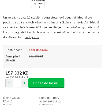
Univerzální a zvláště stabilní vodící vřetenový soustruh Ideální pro
použití v strojírenských, výrobních dílnách a školících střediscích Sériově
vyráběné vrtání vřetene Ø52 mm umožňuje opracování velkých obrobků
Elektromagnetická nožní brzda pro maximální bezpečnost a minimalizaci
doběhových č...
celý popis
Dostupnost
není skladem
Cena před
191 976 Kč
slevou
157 332 Kč
130 026 Kč
bez DPH
Přidat do košíku
Číslo produktu:
ED1000F_400V
EAN kód:
9120039901312