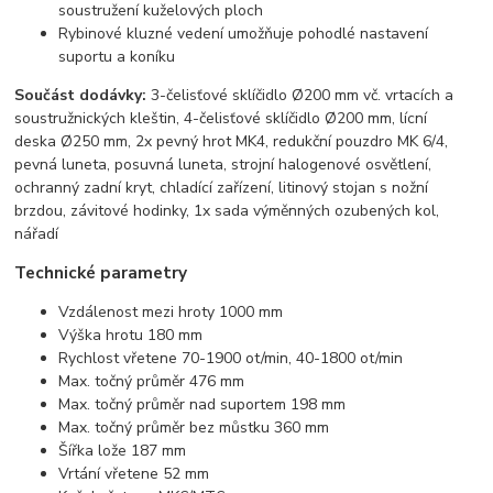
soustružení kuželových ploch
Rybinové kluzné vedení umožňuje pohodlé nastavení
suportu a koníku
Součást dodávky:
3-čelisťové sklíčidlo Ø200 mm vč. vrtacích a
soustružnických kleštin, 4-čelisťové sklíčidlo Ø200 mm, lícní
deska Ø250 mm, 2x pevný hrot MK4, redukční pouzdro MK 6/4,
pevná luneta, posuvná luneta, strojní halogenové osvětlení,
ochranný zadní kryt, chladící zařízení, litinový stojan s nožní
brzdou, závitové hodinky, 1x sada výměnných ozubených kol,
nářadí
Technické parametry
Vzdálenost mezi hroty 1000 mm
Výška hrotu 180 mm
Rychlost vřetene 70-1900 ot/min, 40-1800 ot/min
Max. točný průměr 476 mm
Max. točný průměr nad suportem 198 mm
Max. točný průměr bez můstku 360 mm
Šířka lože 187 mm
Vrtání vřetene 52 mm