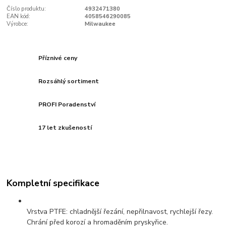
Číslo produktu:
4932471380
EAN kód:
4058546290085
Výrobce:
Milwaukee
Příznivé ceny
Rozsáhlý sortiment
PROFI Poradenství
17 let zkušeností
Kompletní specifikace
Vrstva PTFE: chladnější řezání, nepřilnavost, rychlejší řezy.
Chrání před korozí a hromaděním pryskyřice.