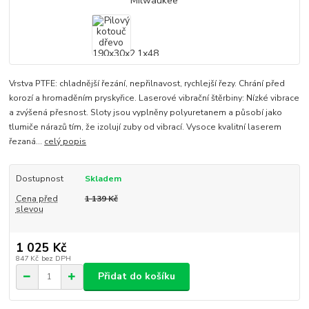
Vrstva PTFE: chladnější řezání, nepřilnavost, rychlejší řezy. Chrání před
korozí a hromaděním pryskyřice. Laserové vibrační štěrbiny: Nízké vibrace
a zvýšená přesnost. Sloty jsou vyplněny polyuretanem a působí jako
tlumiče nárazů tím, že izolují zuby od vibrací. Vysoce kvalitní laserem
řezaná...
celý popis
Dostupnost
Skladem
Cena před
1 139 Kč
slevou
1 025 Kč
847 Kč
bez DPH
Přidat do košíku