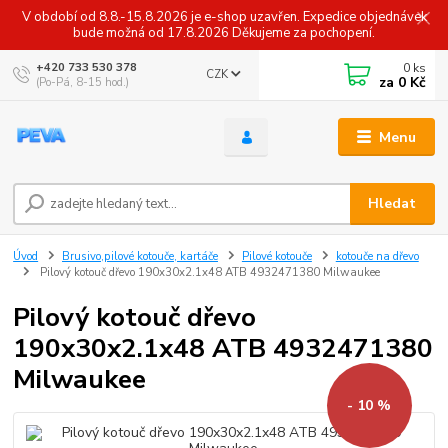
V období od 8.8.-15.8.2026 je e-shop uzavřen. Expedice objednávek
bude možná od 17.8.2026 Děkujeme za pochopení.
0
ks
+420 733 530 378
CZK
za
0 Kč
(Po-Pá, 8-15 hod.)
Menu
Hledat
Úvod
Brusivo,pilové kotouče, kartáče
Pilové kotouče
kotouče na dřevo
Pilový kotouč dřevo 190x30x2.1x48 ATB 4932471380 Milwaukee
Pilový kotouč dřevo
190x30x2.1x48 ATB 4932471380
Milwaukee
- 10 %