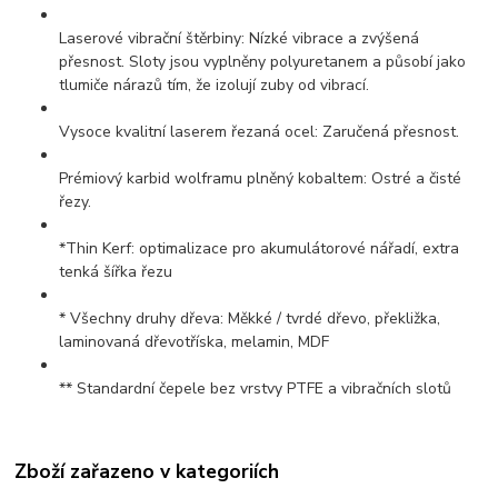
Laserové vibrační štěrbiny: Nízké vibrace a zvýšená
přesnost. Sloty jsou vyplněny polyuretanem a působí jako
tlumiče nárazů tím, že izolují zuby od vibrací.
Vysoce kvalitní laserem řezaná ocel: Zaručená přesnost.
Prémiový karbid wolframu plněný kobaltem: Ostré a čisté
řezy.
*Thin Kerf: optimalizace pro akumulátorové nářadí, extra
tenká šířka řezu
* Všechny druhy dřeva: Měkké / tvrdé dřevo, překližka,
laminovaná dřevotříska, melamin, MDF
** Standardní čepele bez vrstvy PTFE a vibračních slotů
Zboží zařazeno v kategoriích