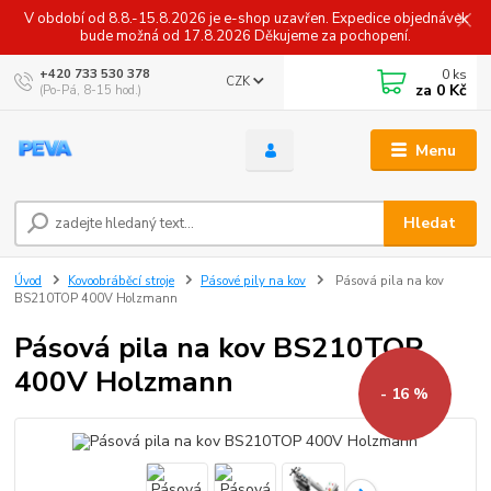
V období od 8.8.-15.8.2026 je e-shop uzavřen. Expedice objednávek
bude možná od 17.8.2026 Děkujeme za pochopení.
0
ks
+420 733 530 378
CZK
za
0 Kč
(Po-Pá, 8-15 hod.)
Menu
Hledat
Úvod
Kovoobráběcí stroje
Pásové pily na kov
Pásová pila na kov
BS210TOP 400V Holzmann
Pásová pila na kov BS210TOP
400V Holzmann
- 16 %