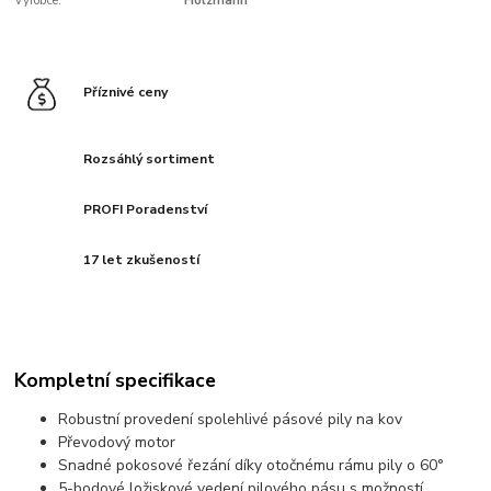
Výrobce:
Holzmann
Příznivé ceny
Rozsáhlý sortiment
PROFI Poradenství
17 let zkušeností
Kompletní specifikace
Robustní provedení spolehlivé pásové pily na kov
Převodový motor
Snadné pokosové řezání díky otočnému rámu pily o 60°
5-bodové ložiskové vedení pilového pásu s možností