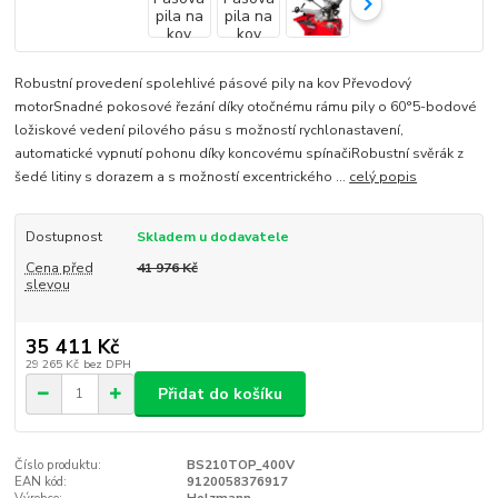
Robustní provedení spolehlivé pásové pily na kov Převodový
motorSnadné pokosové řezání díky otočnému rámu pily o 60°5-bodové
ložiskové vedení pilového pásu s možností rychlonastavení,
automatické vypnutí pohonu díky koncovému spínačiRobustní svěrák z
šedé litiny s dorazem a s možností excentrického ...
celý popis
Dostupnost
Skladem u dodavatele
Cena před
41 976 Kč
slevou
35 411 Kč
29 265 Kč
bez DPH
Přidat do košíku
Číslo produktu:
BS210TOP_400V
EAN kód:
9120058376917