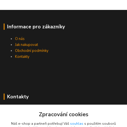
Informace pro zákazníky
O nás
Jak nakupovat
Obchodní podmínky
Kontakty
Kontakty
Zákaznická podpora PEVA
Zpracování cookies
+420 733 530 378
(Po-Pá, 8-15 hod.)
Náš e-shop a partneři potřebují Váš
souhlas
s použitím souborů