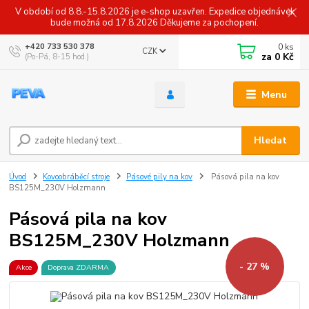
V období od 8.8.-15.8.2026 je e-shop uzavřen. Expedice objednávek
bude možná od 17.8.2026 Děkujeme za pochopení.
0
ks
+420 733 530 378
CZK
za
0 Kč
(Po-Pá, 8-15 hod.)
Menu
Hledat
Úvod
Kovoobráběcí stroje
Pásové pily na kov
Pásová pila na kov
BS125M_230V Holzmann
Pásová pila na kov
BS125M_230V Holzmann
- 27 %
Akce
Doprava ZDARMA