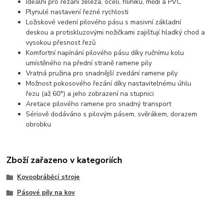
Ideální pro řezání železa, oceli, hliníku, mědi a PVC
Plynulé nastavení řezné rychlosti
Ložiskové vedení pilového pásu s masivní základní
deskou a protiskluzovými nožičkami zajišťují hladký chod a
vysokou přesnost řezů
Komfortní napínání pilového pásu díky ručnímu kolu
umístěného na přední straně ramene pily
Vratná pružina pro snadnější zvedání ramene pily
Možnost pokosového řezání díky nastavitelnému úhlu
řezu (až 60°) a jeho zobrazení na stupnici
Aretace pilového ramene pro snadný transport
Sériově dodáváno s pilovým pásem, svěrákem, dorazem
obrobku
Zboží zařazeno v kategoriích
Kovoobráběcí stroje
Pásové pily na kov