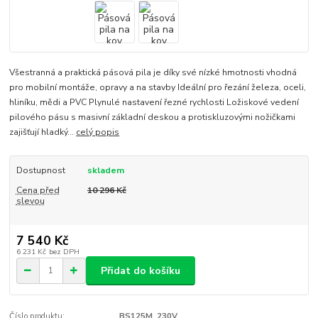
Všestranná a praktická pásová pila je díky své nízké hmotnosti vhodná
pro mobilní montáže, opravy a na stavby Ideální pro řezání železa, oceli,
hliníku, mědi a PVC Plynulé nastavení řezné rychlosti Ložiskové vedení
pilového pásu s masivní základní deskou a protiskluzovými nožičkami
zajišťují hladký...
celý popis
Dostupnost
skladem
Cena před
10 296 Kč
slevou
7 540 Kč
6 231 Kč
bez DPH
Přidat do košíku
Číslo produktu:
BS125M_230V