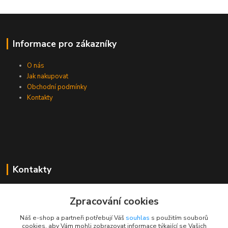
Informace pro zákazníky
O nás
Jak nakupovat
Obchodní podmínky
Kontakty
Kontakty
Zákaznická podpora PEVA
Zpracování cookies
+420 733 530 378
(Po-Pá, 8-15 hod.)
Náš e-shop a partneři potřebují Váš
souhlas
s použitím souborů
cookies, aby Vám mohli zobrazovat informace týkající se Vašich