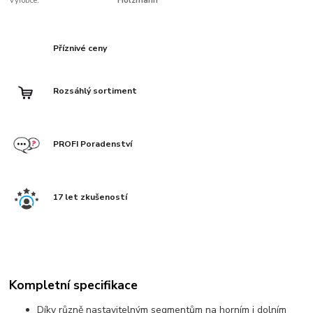
Výrobce:
Holzmann
Příznivé ceny
Rozsáhlý sortiment
PROFI Poradenství
17 let zkušeností
Kompletní specifikace
Díky různě nastavitelným segmentům na horním i dolním