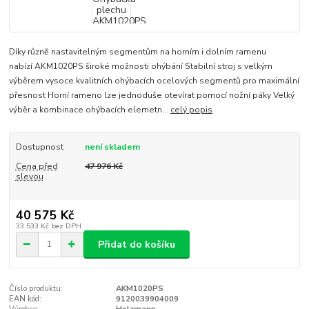
Díky různě nastavitelným segmentům na horním i dolním ramenu
nabízí AKM1020PS široké možnosti ohýbání Stabilní stroj s velkým
výběrem vysoce kvalitních ohýbacích ocelových segmentů pro maximální
přesnost Horní rameno lze jednoduše otevírat pomocí nožní páky Velký
výběr a kombinace ohýbacích elemetn...
celý popis
Dostupnost
není skladem
Cena před
47 976 Kč
slevou
40 575 Kč
33 533 Kč
bez DPH
Přidat do košíku
Číslo produktu:
AKM1020PS
EAN kód:
9120039904009