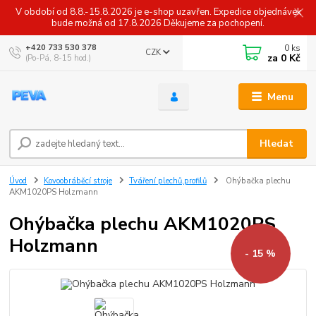
V období od 8.8.-15.8.2026 je e-shop uzavřen. Expedice objednávek
bude možná od 17.8.2026 Děkujeme za pochopení.
0
ks
+420 733 530 378
CZK
za
0 Kč
(Po-Pá, 8-15 hod.)
Menu
Hledat
Úvod
Kovoobráběcí stroje
Tváření plechů,profilů
Ohýbačka plechu
AKM1020PS Holzmann
Ohýbačka plechu AKM1020PS
Holzmann
- 15 %