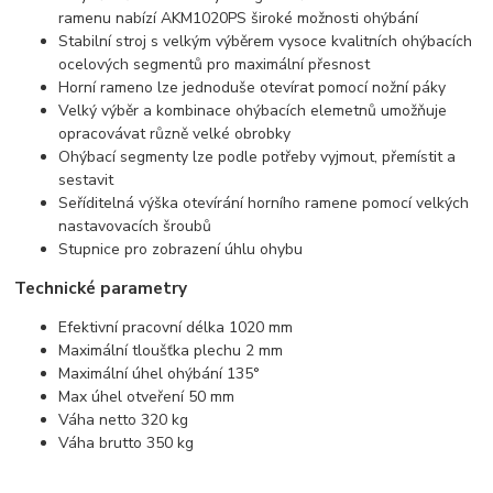
ramenu nabízí AKM1020PS široké možnosti ohýbání
Stabilní stroj s velkým výběrem vysoce kvalitních ohýbacích
ocelových segmentů pro maximální přesnost
Horní rameno lze jednoduše otevírat pomocí nožní páky
Velký výběr a kombinace ohýbacích elemetnů umožňuje
opracovávat různě velké obrobky
Ohýbací segmenty lze podle potřeby vyjmout, přemístit a
sestavit
Seříditelná výška otevírání horního ramene pomocí velkých
nastavovacích šroubů
Stupnice pro zobrazení úhlu ohybu
Technické parametry
Efektivní pracovní délka 1020 mm
Maximální tloušťka plechu 2 mm
Maximální úhel ohýbání 135°
Max úhel otveření 50 mm
Váha netto 320 kg
Váha brutto 350 kg