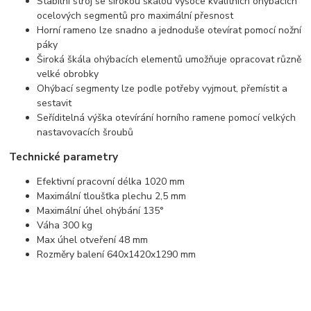
Stabilní stroj se širokou škálou vysoce kvalitních ohýbacích
ocelových segmentů pro maximální přesnost
Horní rameno lze snadno a jednoduše otevírat pomocí nožní
páky
Široká škála ohýbacích elementů umožňuje opracovat různě
velké obrobky
Ohýbací segmenty lze podle potřeby vyjmout, přemístit a
sestavit
Seříditelná výška otevírání horního ramene pomocí velkých
nastavovacích šroubů
Technické parametry
Efektivní pracovní délka 1020 mm
Maximální tloušťka plechu 2,5 mm
Maximální úhel ohýbání 135°
Váha 300 kg
Max úhel otveření 48 mm
Rozměry balení 640x1420x1290 mm