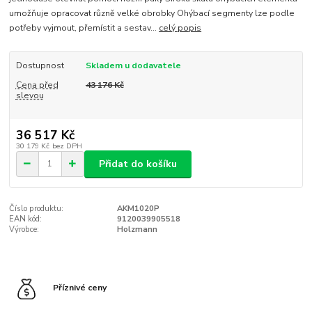
umožňuje opracovat různě velké obrobky Ohýbací segmenty lze podle
potřeby vyjmout, přemístit a sestav...
celý popis
Dostupnost
Skladem u dodavatele
Cena před
43 176 Kč
slevou
36 517 Kč
30 179 Kč
bez DPH
Přidat do košíku
Číslo produktu:
AKM1020P
EAN kód:
9120039905518
Výrobce:
Holzmann
Příznivé ceny