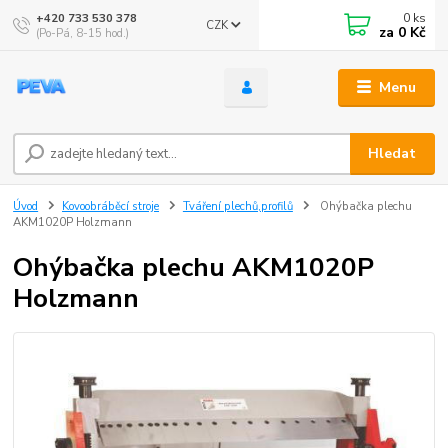
0
ks
+420 733 530 378
CZK
za
0 Kč
(Po-Pá, 8-15 hod.)
Menu
Hledat
Úvod
Kovoobráběcí stroje
Tváření plechů,profilů
Ohýbačka plechu
AKM1020P Holzmann
Ohýbačka plechu AKM1020P
Holzmann