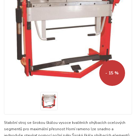
- 15 %
Stabilní stroj se širokou škálou vysoce kvalitních ohýbacích ocelových
segmentů pro maximální přesnost Horní rameno lze snadno a
jednoduše otevírat pomocí nožní páky Široká škála ohýbacích elementů