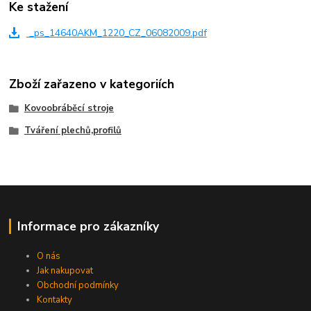
Ke stažení
_ps_14640AKM_1220_CZ_06082009.pdf
Zboží zařazeno v kategoriích
Kovoobráběcí stroje
Tváření plechů,profilů
Informace pro zákazníky
O nás
Jak nakupovat
Obchodní podmínky
Kontakty