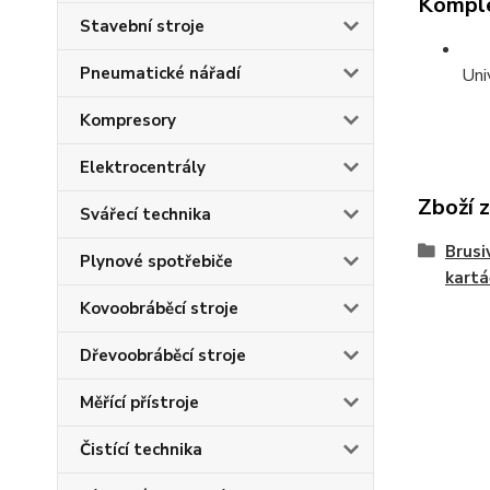
Komple
Stavební stroje
Pneumatické nářadí
Uni
Kompresory
Elektrocentrály
Zboží 
Svářecí technika
Brusi
Plynové spotřebiče
kartá
Kovoobráběcí stroje
Dřevoobráběcí stroje
Měřící přístroje
Čistící technika