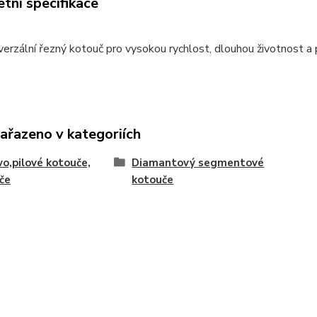
tní specifikace
verzální řezný kotouč pro vysokou rychlost, dlouhou životnost a p
zařazeno v kategoriích
vo,pilové kotouče,
Diamantový segmentové
če
kotouče