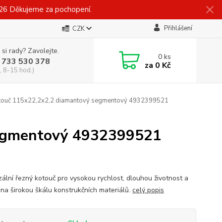
026 Děkujeme za pochopení.
Přihlášení
CZK
 si rady? Zavolejte.
0
ks
 733 530 378
za
0 Kč
, 8-15 hod.)
ouč 115x22,2x2,2 diamantový segmentový 4932399521
segmentový 4932399521
zální řezný kotouč pro vysokou rychlost, dlouhou životnost a
í na širokou škálu konstrukčních materiálů.
celý popis