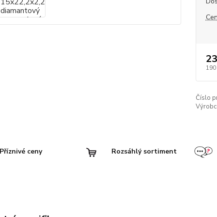
Dos
Cen
23
190
Číslo p
Výrobc
Příznivé ceny
Rozsáhlý sortiment