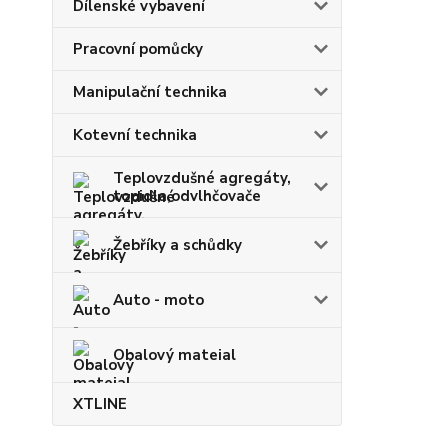
Dílenské vybavení
Pracovní pomůcky
Manipulační technika
Kotevní technika
Teplovzdušné agregáty,
topidla,odvlhčovače
Žebříky a schůdky
Auto - moto
Obalový mateial
XTLINE