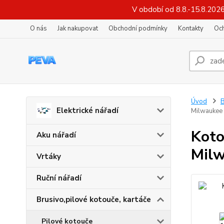
V období od 8.8.-15.8.202
O nás
Jak nakupovat
Obchodní podmínky
Kontakty
Oc
Úvod
B
Elektrické nářadí
Milwaukee
Koto
Aku nářadí
Mil
Vrtáky
Ruční nářadí
Brusivo,pilové kotouče, kartáče
Pilové kotouče