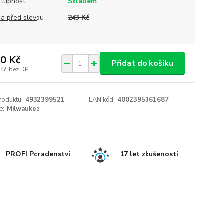
tupnost
Skladem
a před slevou
243 Kč
0 Kč
Přidat do košíku
 Kč
bez DPH
roduktu:
4932399521
EAN kód:
4002395361687
e:
Milwaukee
PROFI Poradenství
17 let zkušeností