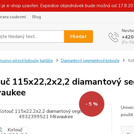
6 je e-shop uzavřen. Expedice objednávek bude možná od 17.8.2
hrana soukromí
Blog
Nevíte
Hledat
+420
(Po-Pá
rusivo,pilové kotouče, kartáče
Diamantový segmentové kotouče
Kot
uč 115x22,2x2,2 diamantový 
waukee
- 5 %
Univer
použit