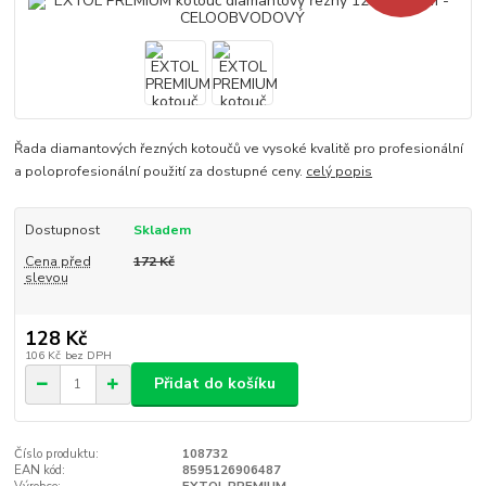
Řada diamantových řezných kotoučů ve vysoké kvalitě pro profesionální
a poloprofesionální použití za dostupné ceny.
celý popis
Dostupnost
Skladem
Cena před
172 Kč
slevou
128 Kč
106 Kč
bez DPH
Přidat do košíku
Číslo produktu:
108732
EAN kód:
8595126906487