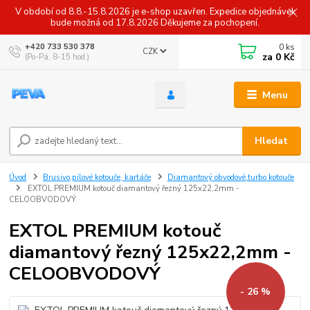
V období od 8.8.-15.8.2026 je e-shop uzavřen. Expedice objednávek
bude možná od 17.8.2026 Děkujeme za pochopení.
0
ks
+420 733 530 378
CZK
za
0 Kč
(Po-Pá, 8-15 hod.)
Menu
Hledat
Úvod
Brusivo,pilové kotouče, kartáče
Diamantový obvodové,turbo kotouče
EXTOL PREMIUM kotouč diamantový řezný 125x22,2mm -
CELOOBVODOVÝ
EXTOL PREMIUM kotouč
diamantový řezný 125x22,2mm -
CELOOBVODOVÝ
- 26 %