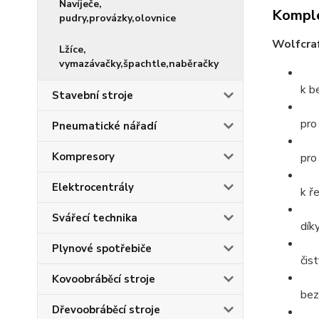
Navíječe,
Komple
pudry,provázky,olovnice
Wolfcraf
Lžíce,
vymazávačky,špachtle,naběračky
k b
Stavební stroje
pro
Pneumatické nářadí
Kompresory
pro
Elektrocentrály
k ř
Svářecí technika
dík
Plynové spotřebiče
čis
Kovoobráběcí stroje
bez
Dřevoobráběcí stroje