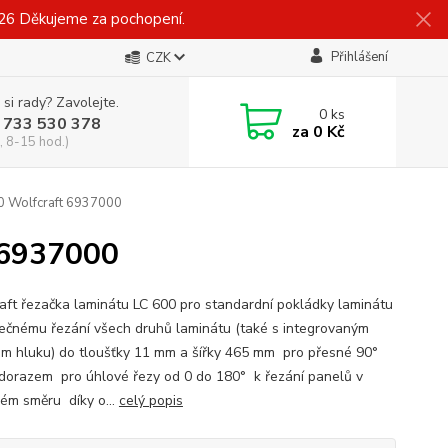
026 Děkujeme za pochopení.
Přihlášení
CZK
 si rady? Zavolejte.
0
ks
 733 530 378
za
0 Kč
, 8-15 hod.)
0 Wolfcraft 6937000
 6937000
aft řezačka laminátu LC 600 pro standardní pokládky laminátu
ečnému řezání všech druhů laminátu (také s integrovaným
em hluku) do tloušťky 11 mm a šířky 465 mm pro přesné 90°
 dorazem pro úhlové řezy od 0 do 180° k řezání panelů v
ém směru díky o...
celý popis