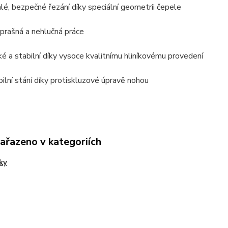
hlé, bezpečné řezání díky speciální geometrii čepele
prašná a nehlučná práce
ké a stabilní díky vysoce kvalitnímu hliníkovému provedení
bilní stání díky protiskluzové úpravě nohou
zařazeno v kategoriích
ky