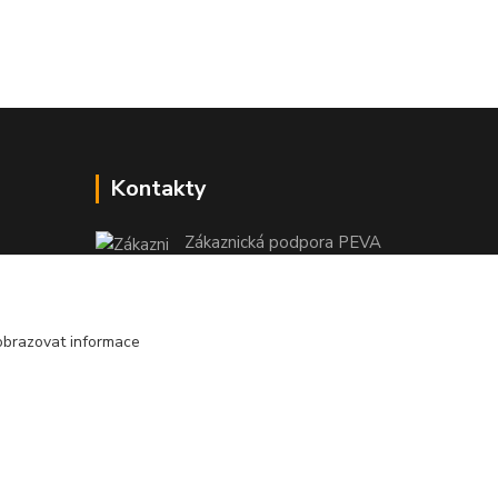
Kontakty
Zákaznická podpora PEVA
+420 733 530 378
(Po-Pá, 8-15 hod.)
obrazovat informace
objednavka@peva.cz