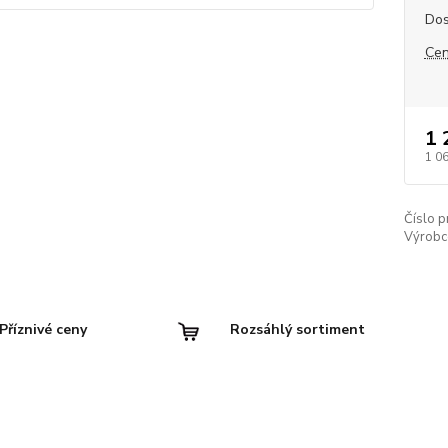
Dos
Cen
1 
1 0
Číslo p
Výrobc
Příznivé ceny
Rozsáhlý sortiment