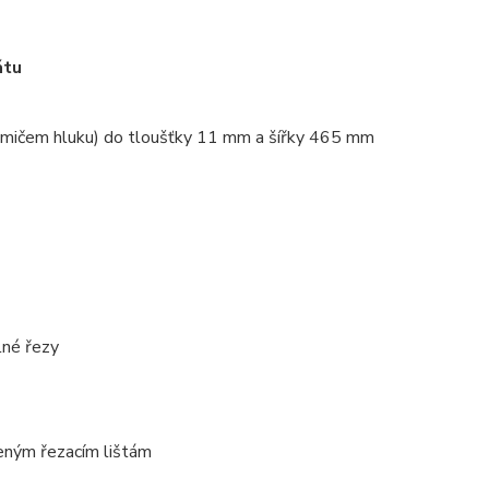
átu
lumičem hluku) do tloušťky 11 mm a šířky 465 mm
lné řezy
beným řezacím lištám