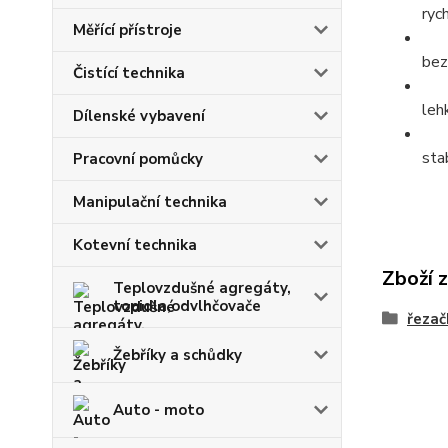
ryc
Měřící přístroje
bez
Čistící technika
leh
Dílenské vybavení
sta
Pracovní pomůcky
Manipulační technika
Kotevní technika
Zboží 
Teplovzdušné agregáty,
topidla,odvlhčovače
řezač
Žebříky a schůdky
Auto - moto