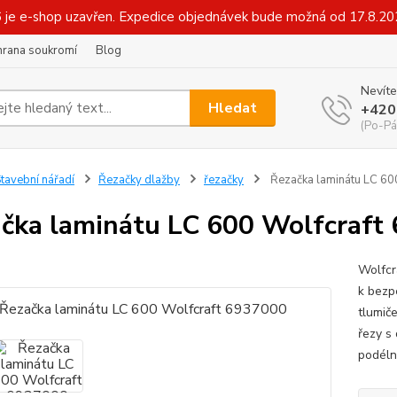
6 je e-shop uzavřen. Expedice objednávek bude možná od 17.8.2
hrana soukromí
Blog
Nevíte
Hledat
+420
(Po-Pá
tavební nářadí
Řezačky dlažby
řezačky
Řezačka laminátu LC 60
čka laminátu LC 600 Wolfcraft
Wolfcr
k bezp
tlumič
řezy s
podéln