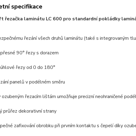
tní specifikace
t řezačka laminátu LC 600 pro standardní pokládky lamin
ezpečnému řezání všech druhů laminátu (také s integrovaným t
 přesné 90° řezy s dorazem
 úhlové řezy od 0 do 180°
ezání panelů v podélném směru
y ozubeným řezacím lištám umožňuje precizní neohraničené podé
tý průřez dekorativní strany
pečné zafixování obrobku při prvním kontaktu s čepelí díky ozu