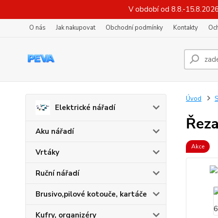
V období od 8.8.-15.8.202
O nás
Jak nakupovat
Obchodní podmínky
Kontakty
Oc
Úvod
S
Elektrické nářadí
Řeza
Aku nářadí
Akce
Vrtáky
Ruční nářadí
Brusivo,pilové kotouče, kartáče
Kufry, organizéry