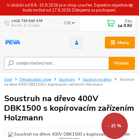
V období od 8.8.-15.8.2026 je e-shop uzavřen. Expedice objednávek
bude možná od 17.8.2026 Děkujeme za pochopení.
0
ks
+420 733 530 378
CZK
za
0 Kč
(Po-Pá, 8-15 hod.)
Menu
Hledat
Úvod
Dřevoobráběcí stroje
Soustruhy
Soustruh na dřevo
Soustruh
na dřevo 400V DBK1500 s kopírovacím zařízením Holzmann
Soustruh na dřevo 400V
DBK1500 s kopírovacím zařízením
Holzmann
- 23 %