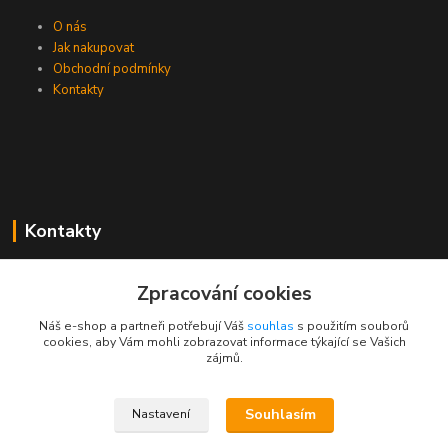
O nás
Jak nakupovat
Obchodní podmínky
Kontakty
Kontakty
Zákaznická podpora PEVA
Zpracování cookies
+420 733 530 378
(Po-Pá, 8-15 hod.)
Náš e-shop a partneři potřebují Váš
souhlas
s použitím souborů
cookies, aby Vám mohli zobrazovat informace týkající se Vašich
objednavka@peva.cz
zájmů.
Souhlasím
Nastavení