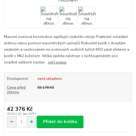
Masivní ocelová konstrukce zajišťující stabilitu stroje Praktické ovládání
jednou rukou pomocí excentrických upínačů Robustní koník s dvojitým
vedením a centrováním na ocelových vodících tyčích M33 závit vřetene a
koník s Mk2 kuželem Velká opěrka nástroje s rychloupínáním pro
snadné výškové nastav...
celý popis
Dostupnost
není skladem
Cena před
55 176 Kč
slevou
42 376 Kč
35 021 Kč
bez DPH
Přidat do košíku