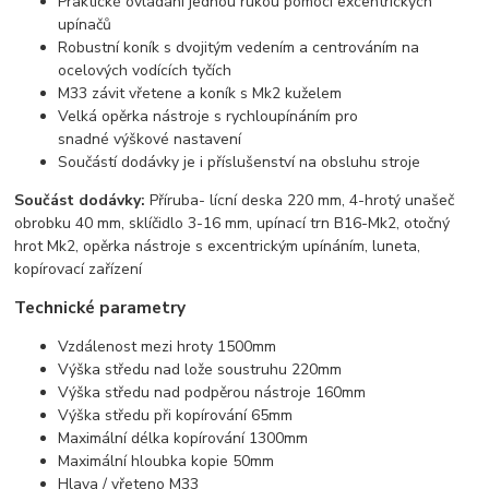
Praktické ovládání jednou rukou pomocí excentrických
upínačů
Robustní koník s dvojitým vedením a centrováním na
ocelových vodících tyčích
M33 závit vřetene a koník s Mk2 kuželem
Velká opěrka nástroje s rychloupínáním pro
snadné výškové nastavení
Součástí dodávky je i příslušenství na obsluhu stroje
Součást dodávky:
Příruba- lícní deska 220 mm, 4-hrotý unašeč
obrobku 40 mm, sklíčidlo 3-16 mm, upínací trn B16-Mk2, otočný
hrot Mk2, opěrka nástroje s excentrickým upínáním, luneta,
kopírovací zařízení
Technické parametry
Vzdálenost mezi hroty 1500mm
Výška středu nad lože soustruhu 220mm
Výška středu nad podpěrou nástroje 160mm
Výška středu při kopírování 65mm
Maximální délka kopírování 1300mm
Maximální hloubka kopie 50mm
Hlava / vřeteno M33