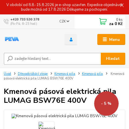
V období od 8.8.-15.8.2026 je e-shop uzavřen. Expedice objednávek
bude možná od 17.8.2026 Děkujeme za pochopení.
0
ks
+420 733 530 378
CZK
za
0 Kč
(Po-Pá, 8-15 hod.)
Menu
Hledat
Úvod
Dřevoobráběcí stroje
Kmenová pila
Kmenová pila
Kmenová
pásová elektrická pila LUMAG BSW76E 400V
Kmenová pásová elektrická pila
LUMAG BSW76E 400V
- 5 %