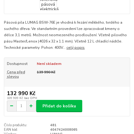
Pásová pila LUMAG BSW-76E je vhodná k řezání měkkého, tvrdého a
suchého dřeva. Ve standartním provedení lze zpracovávat kmeny o
délce 3,1 metrů. Možnost neomezeného prodloužení. Včetně pilového
pásu Master/Lenox (4026 x 32 x 1.1 mm). Včetně 12 L chladící nádrže.
Technické parametry: Pohon: 400V...
celý popis
Dostupnost
Není skladem
Cena před
139 990 Kč
slevou
132 990 Kč
109 909 Kč
bez DPH
Přidat do košíku
Číslo produktu:
481
EAN kód:
4047424008065