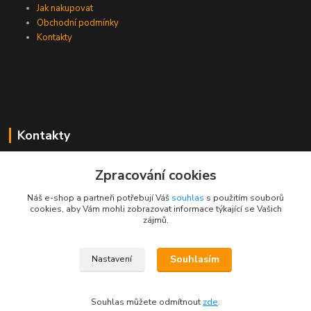
Jak nakupovat
Obchodní podmínky
Kontakty
Kontakty
Zákaznická podpora PEVA
Zpracování cookies
+420 733 530 378
(Po-Pá, 8-15 hod.)
Náš e-shop a partneři potřebují Váš
souhlas
s použitím souborů
cookies, aby Vám mohli zobrazovat informace týkající se Vašich
objednavka@peva.cz
zájmů.
Souhlasím
Nastavení
© 2023 PEVA.cz
Souhlas můžete odmítnout
zde
.