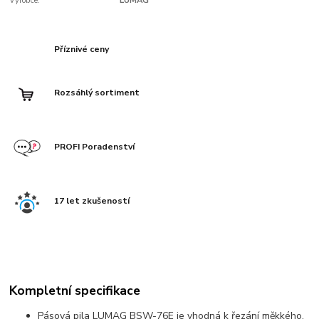
Výrobce:
LUMAG
Příznivé ceny
Rozsáhlý sortiment
PROFI Poradenství
17 let zkušeností
Kompletní specifikace
Pásová pila LUMAG BSW-76E je vhodná k řezání měkkého,