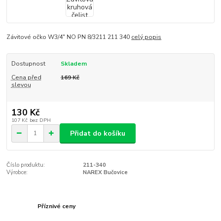
Závitové očko W3/4" NO PN 8/3211 211 340
celý popis
Dostupnost
Skladem
Cena před
169 Kč
slevou
130 Kč
107 Kč
bez DPH
Přidat do košíku
Číslo produktu:
211-340
Výrobce:
NAREX Bučovice
Příznivé ceny