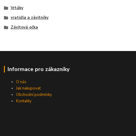
Vrtáky
vratidla a závitníky
Závitová očka
Informace pro zákazníky
O nás
Jak nakupovat
Obchodní podmínky
Kontakty