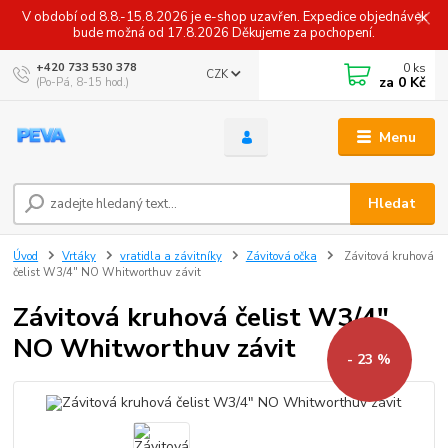
V období od 8.8.-15.8.2026 je e-shop uzavřen. Expedice objednávek
bude možná od 17.8.2026 Děkujeme za pochopení.
0
ks
+420 733 530 378
CZK
za
0 Kč
(Po-Pá, 8-15 hod.)
Menu
Hledat
Úvod
Vrtáky
vratidla a závitníky
Závitová očka
Závitová kruhová
čelist W3/4" NO Whitworthuv závit
Závitová kruhová čelist W3/4"
NO Whitworthuv závit
- 23 %