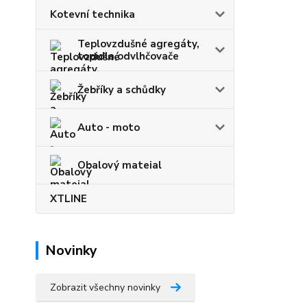
Kotevní technika
Teplovzdušné agregáty,
topidla,odvlhčovače
Žebříky a schůdky
Auto - moto
Obalový mateial
XTLINE
Novinky
Zobrazit všechny novinky