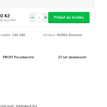
0 Kč
Přidat do košíku
 Kč
bez DPH
roduktu:
240-180
Výrobce:
NAREX Bučovice
PROFI Poradenství
17 let zkušeností
zná ocel, tolerance 6g