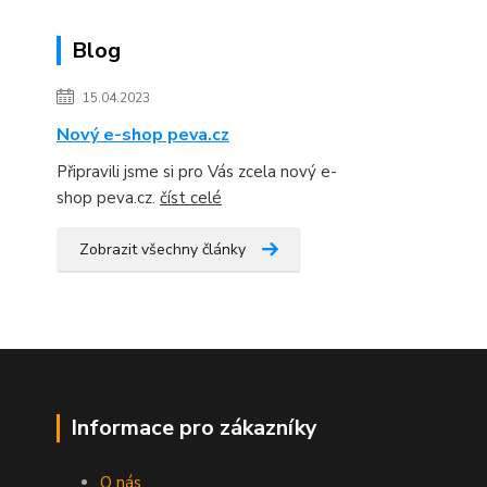
Blog
15.04.2023
Nový e-shop peva.cz
Připravili jsme si pro Vás zcela nový e-
shop peva.cz.
číst celé
Zobrazit všechny články
Informace pro zákazníky
O nás