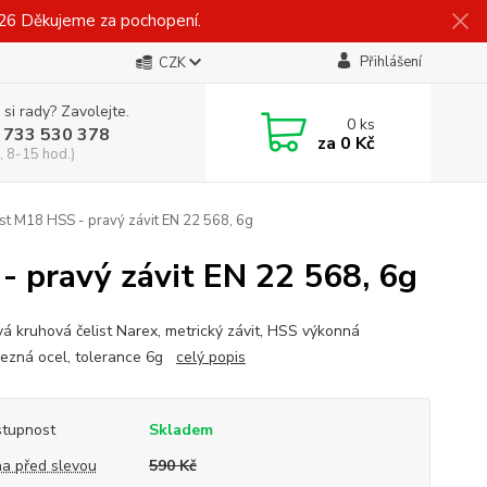
026 Děkujeme za pochopení.
Přihlášení
CZK
 si rady? Zavolejte.
0
ks
 733 530 378
za
0 Kč
, 8-15 hod.)
ist M18 HSS - pravý závit EN 22 568, 6g
- pravý závit EN 22 568, 6g
vá kruhová čelist Narex, metrický závit, HSS výkonná
řezná ocel, tolerance 6g
celý popis
tupnost
Skladem
a před slevou
590 Kč