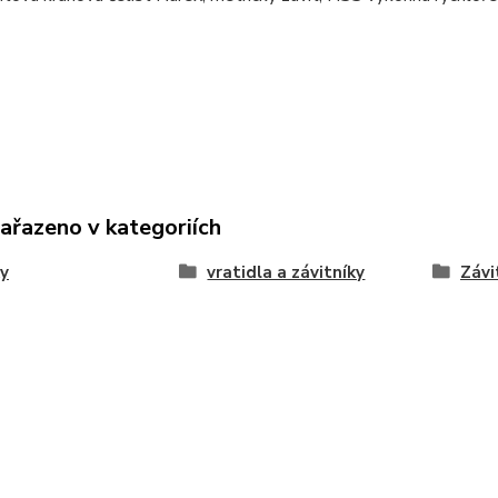
zařazeno v kategoriích
y
vratidla a závitníky
Závi