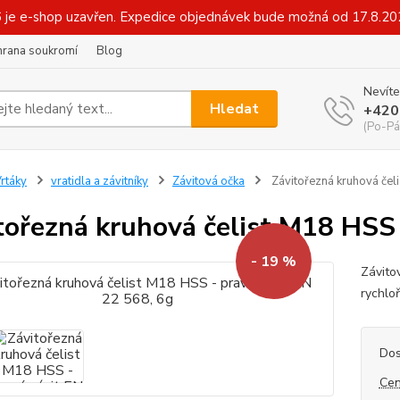
6 je e-shop uzavřen. Expedice objednávek bude možná od 17.8.2
hrana soukromí
Blog
Nevíte
Hledat
+420
(Po-Pá
rtáky
vratidla a závitníky
Závitová očka
Závitořezná kruhová čel
tořezná kruhová čelist M18 HSS 
- 19 %
Závito
rychlo
Dos
Cen