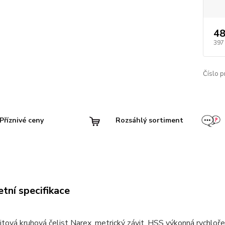
48
397
Číslo p
Příznivé ceny
Rozsáhlý sortiment
tní specifikace
itová kruhová čelist Narex, metrický závit, HSS výkonná rychloře