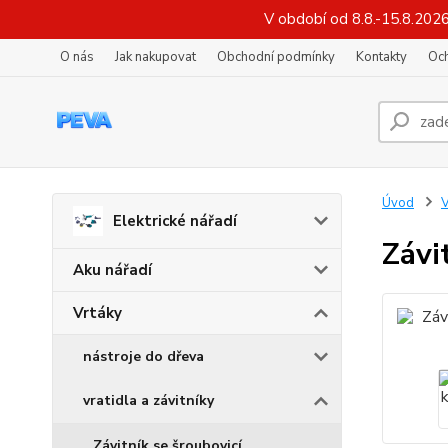
V období od 8.8.-15.8.202
O nás
Jak nakupovat
Obchodní podmínky
Kontakty
Oc
Úvod
V
Elektrické nářadí
Závi
Aku nářadí
Vrtáky
nástroje do dřeva
vratidla a závitníky
Závitník se šroubovicí