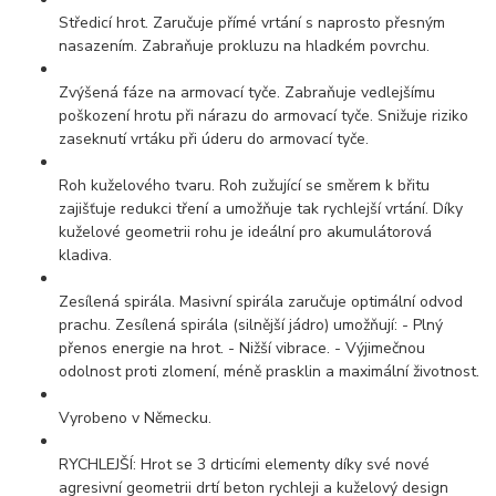
Středicí hrot. Zaručuje přímé vrtání s naprosto přesným
nasazením. Zabraňuje prokluzu na hladkém povrchu.
Zvýšená fáze na armovací tyče. Zabraňuje vedlejšímu
poškození hrotu při nárazu do armovací tyče. Snižuje riziko
zaseknutí vrtáku při úderu do armovací tyče.
Roh kuželového tvaru. Roh zužující se směrem k břitu
zajišťuje redukci tření a umožňuje tak rychlejší vrtání. Díky
kuželové geometrii rohu je ideální pro akumulátorová
kladiva.
Zesílená spirála. Masivní spirála zaručuje optimální odvod
prachu. Zesílená spirála (silnější jádro) umožňují: - Plný
přenos energie na hrot. - Nižší vibrace. - Výjimečnou
odolnost proti zlomení, méně prasklin a maximální životnost.
Vyrobeno v Německu.
RYCHLEJŠÍ: Hrot se 3 drticími elementy díky své nové
agresivní geometrii drtí beton rychleji a kuželový design