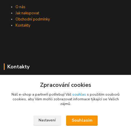
O nás
Jak nakupovat
Obchodní podmínky
Kontakty
Kontakty
Zákaznická podpora PEVA
Zpracování cookies
+420 733 530 378
(Po-Pá, 8-15 hod.)
Náš e-shop a partneři potřebují Váš
souhlas
s použitím souborů
cookies, aby Vám mohli zobrazovat informace týkající se Vašich
objednavka@peva.cz
zájmů.
Souhlasím
Nastavení