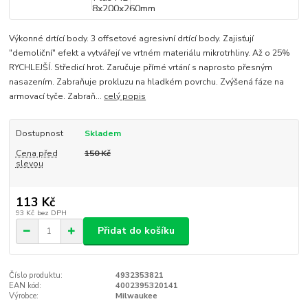
Výkonné drtící body. 3 offsetové agresivní drtící body. Zajisťují
"demoliční" efekt a vytvářejí ve vrtném materiálu mikrotrhliny. Až o 25%
RYCHLEJŠÍ. Středicí hrot. Zaručuje přímé vrtání s naprosto přesným
nasazením. Zabraňuje prokluzu na hladkém povrchu. Zvýšená fáze na
armovací tyče. Zabraň...
celý popis
Dostupnost
Skladem
Cena před
150 Kč
slevou
113 Kč
93 Kč
bez DPH
Přidat do košíku
Číslo produktu:
4932353821
EAN kód:
4002395320141
Výrobce:
Milwaukee