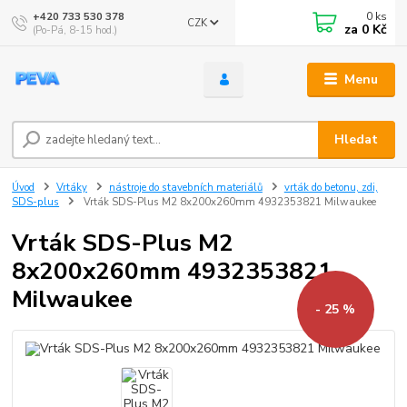
0
ks
+420 733 530 378
CZK
za
0 Kč
(Po-Pá, 8-15 hod.)
Menu
Hledat
Úvod
Vrtáky
nástroje do stavebních materiálů
vrták do betonu, zdi,
SDS-plus
Vrták SDS-Plus M2 8x200x260mm 4932353821 Milwaukee
Vrták SDS-Plus M2
8x200x260mm 4932353821
Milwaukee
- 25 %