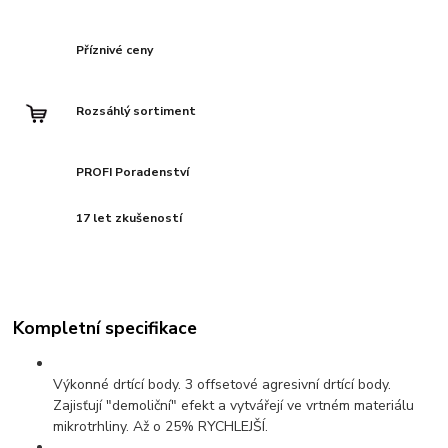
Příznivé ceny
Rozsáhlý sortiment
PROFI Poradenství
17 let zkušeností
Kompletní specifikace
Výkonné drtící body. 3 offsetové agresivní drtící body.
Zajisťují "demoliční" efekt a vytvářejí ve vrtném materiálu
mikrotrhliny. Až o 25% RYCHLEJŠÍ.