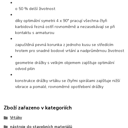
o 50 % delší životnost
díky optimální symetrii 4 x 90° pracují všechna čtyři
karbidová řezná ostří rovnoměrně a nezasekávají se při
kontaktu s armaturou
zapuštěná pevná korunka z jednoho kusu se středícím
hrotem pro snadné bodové vrtání a nadprůměrnou životnost
geometrie drážky s velkým objemem zajišťuje optimální
odvod pilin
konstrukce drážky vrtáku se čtyřmi spirálami zajišťuje nižší
vibrace a pomalé, rovnoměrné opotřebení drážky
Zboží zařazeno v kategoriích
Vrtáky
nástroje do stavebních materiálů