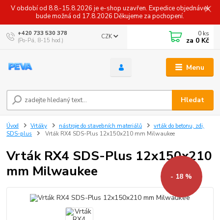
V období od 8.8.-15.8.2026 je e-shop uzavřen. Expedice objednávek
bude možná od 17.8.2026 Děkujeme za pochopení.
0
ks
+420 733 530 378
CZK
za
0 Kč
(Po-Pá, 8-15 hod.)
Menu
Hledat
Úvod
Vrtáky
nástroje do stavebních materiálů
vrták do betonu, zdi,
SDS-plus
Vrták RX4 SDS-Plus 12x150x210 mm Milwaukee
Vrták RX4 SDS-Plus 12x150x210
mm Milwaukee
- 18 %