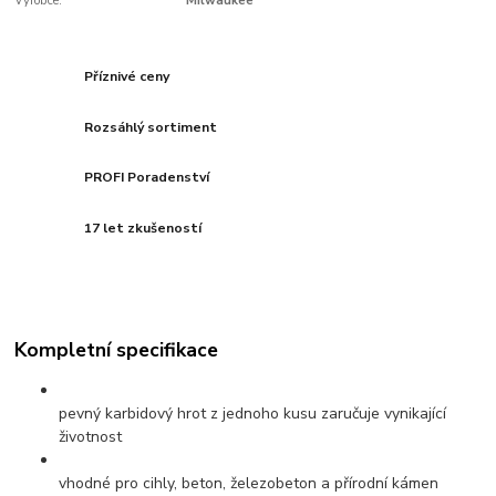
Výrobce:
Milwaukee
Příznivé ceny
Rozsáhlý sortiment
PROFI Poradenství
17 let zkušeností
Kompletní specifikace
pevný karbidový hrot z jednoho kusu zaručuje vynikající
životnost
vhodné pro cihly, beton, železobeton a přírodní kámen