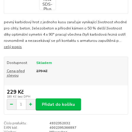
pevný karbidový hrot z jednoho kusu zaručuje vynikající životnost vhodné
pro cihly, beton, železobeton a přírodní kámen o 50 % delší životnost
díky optimální symetrii 4 x 90° pracují všechna čtyři karbidová řezná ostří
rovnoměrně a nezasekávají se při kontaktu s armaturou zapuštěná p...
celý popis
Dostupnost
Skladem
Cena před
279 Kč
slevou
229 Kč
189 Kč
bez DPH
Přidat do košíku
Číslo produktu:
4932352032
EAN kód:
4002395366897