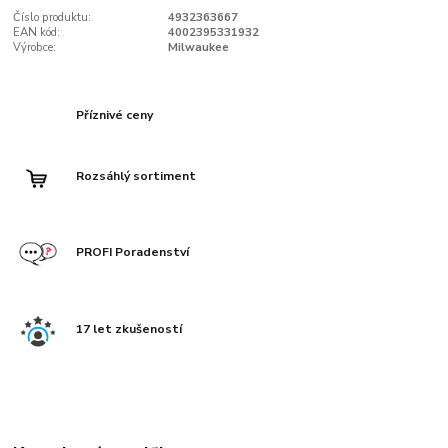
Číslo produktu:
4932363667
EAN kód:
4002395331932
Výrobce:
Milwaukee
Příznivé ceny
Rozsáhlý sortiment
PROFI Poradenství
17 let zkušeností