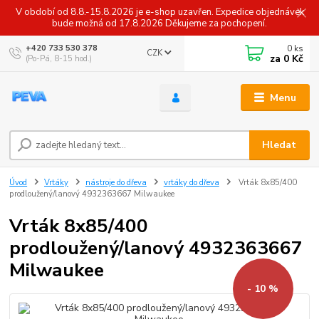
V období od 8.8.-15.8.2026 je e-shop uzavřen. Expedice objednávek
bude možná od 17.8.2026 Děkujeme za pochopení.
0
ks
+420 733 530 378
CZK
za
0 Kč
(Po-Pá, 8-15 hod.)
Menu
Hledat
Úvod
Vrtáky
nástroje do dřeva
vrtáky do dřeva
Vrták 8x85/400
prodloužený/lanový 4932363667 Milwaukee
Vrták 8x85/400
prodloužený/lanový 4932363667
Milwaukee
- 10 %