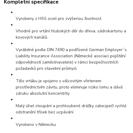
Kompletní specifikace
Vyrobeny z HSS oceli pro zvýšenou životnost.
Vhodné pro vrtání hlubokých děr do dřeva, sádrokartonu a
kovových kanálů.
Vyráběné podle DIN 7490 a podřízené German Employer´s
Liability Insurance Association (Německé asociaci pojištění
odpovědností zaměstnavatele) v rámci bezpečnostních
požadavků pro stavební průmysl.
Tělo vrtáku je spojeno s válcovitým vřetenem
prostřednictvím závitu, proto eliminuje riziko lomu a dává
záruku absolutní koncentrity.
Malý úhel stoupání a prohloubené drážky zabezpečí rychlé
odstranění třísek bez ucpávání.
Vyrobeno v Německu.