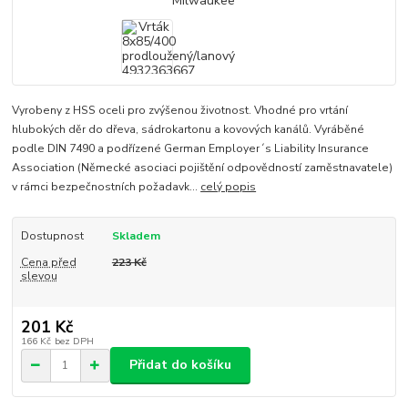
Vyrobeny z HSS oceli pro zvýšenou životnost. Vhodné pro vrtání
hlubokých děr do dřeva, sádrokartonu a kovových kanálů. Vyráběné
podle DIN 7490 a podřízené German Employer´s Liability Insurance
Association (Německé asociaci pojištění odpovědností zaměstnavatele)
v rámci bezpečnostních požadavk...
celý popis
Dostupnost
Skladem
Cena před
223 Kč
slevou
201 Kč
166 Kč
bez DPH
Přidat do košíku