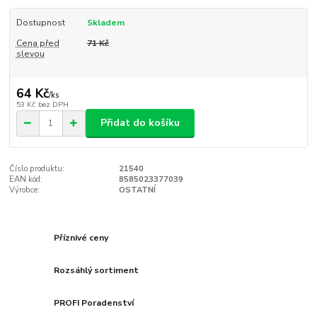
Dostupnost
Skladem
Cena před
71 Kč
slevou
64 Kč
/
ks
53 Kč
bez DPH
Přidat do košíku
Číslo produktu:
21540
EAN kód:
8585023377039
Výrobce:
OSTATNÍ
Příznivé ceny
Rozsáhlý sortiment
PROFI Poradenství