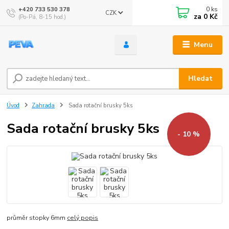
0
ks
+420 733 530 378
CZK
za
0 Kč
(Po-Pá, 8-15 hod.)
Menu
Hledat
Úvod
Zahrada
Sada rotační brusky 5ks
Sada rotační brusky 5ks
- 10 %
průměr stopky 6mm
celý popis