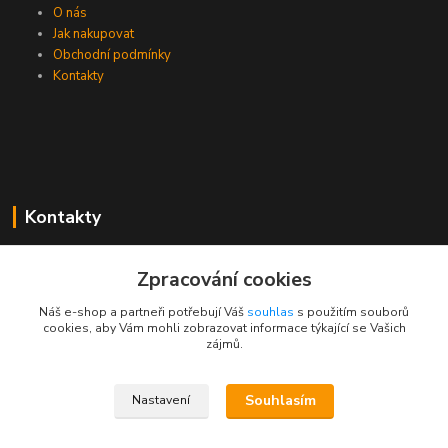
O nás
Jak nakupovat
Obchodní podmínky
Kontakty
Kontakty
Zákaznická podpora PEVA
Zpracování cookies
+420 733 530 378
(Po-Pá, 8-15 hod.)
Náš e-shop a partneři potřebují Váš
souhlas
s použitím souborů
cookies, aby Vám mohli zobrazovat informace týkající se Vašich
objednavka@peva.cz
zájmů.
Souhlasím
Nastavení